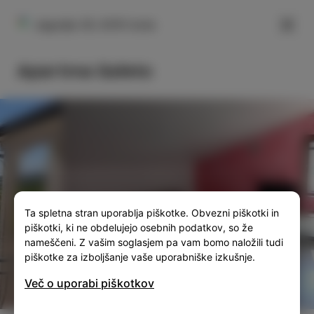
FILTER
Jagodje 29, 6310 Izola
Apartma Saleto
SLO
ENG
ITA
DEU
Ta spletna stran uporablja piškotke. Obvezni piškotki in
piškotki, ki ne obdelujejo osebnih podatkov, so že
nameščeni. Z vašim soglasjem pa vam bomo naložili tudi
piškotke za izboljšanje vaše uporabniške izkušnje.
Več o uporabi piškotkov