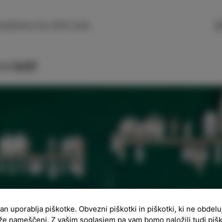
SLO
ENG
ITA
DEU
mažičeva 4a, 6310 Izola
v Izoli
ran uporablja piškotke. Obvezni piškotki in piškotki, ki ne obdel
že nameščeni. Z vašim soglasjem pa vam bomo naložili tudi piš