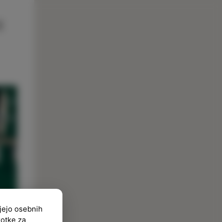
ujejo osebnih
kotke za