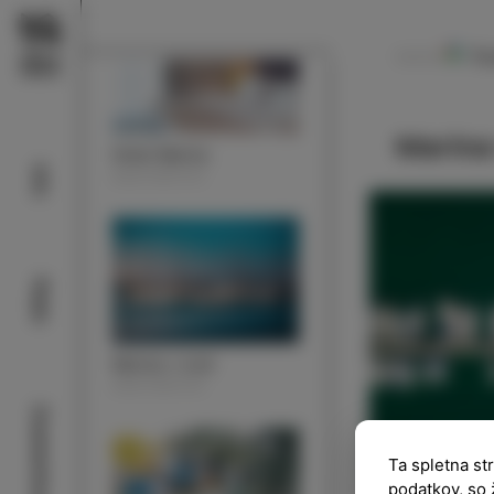
To
NAVODILA
Marina 
Hotel Marina
Info
NASTANITEV
Plaže
Marina v Izoli
NASTANITEV
Znamenitosti
Ta spletna st
podatkov, so 