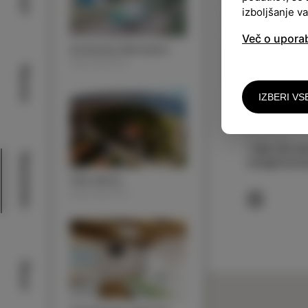
izboljšanje v
Več o upora
Avtokamp Belvedere
NASTANITEV
Narava
IZBERI VS
KONTAKT
+386 (0)5 6
Nastanitev
izola@marin
Villa Almira
NASTANITEV
Okusi