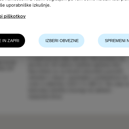
aše uporabniške izkušnje.
bi piškotkov
E IN ZAPRI
IZBERI OBVEZNE
SPREMENI 
V marini je na voljo več kot 700 privezov za
62 54 00
plovila do 30 metrov dolžine (globina 4m).
aup.com
Razvrščeni so na širokih betonskih pomolih,
obloženi z lesom, opremljeni s priključkom za
vodo in elektriko (220 V in 380 V). Na voljo s
betonska sidrišča (muring) ter jeklene -
nerjaveče bitve.