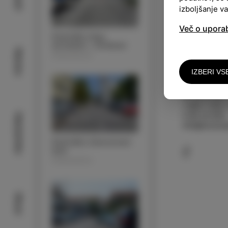
izboljšanje v
Več o upora
Parkirišče Argo
(avtodom + avtobus)
Narava
PARKIRIŠČA
IZBERI VS
KONTAKT
JP Komunala 
+386 5 909 
5 66 34 950
Nastanitev
info@komunal
Parkirišče Zdravstveni
dom
PARKIRIŠČA
Okusi