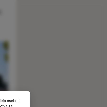
ujejo osebnih
kotke za