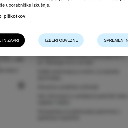
aše uporabniške izkušnje.
bi piškotkov
E IN ZAPRI
IZBERI OBVEZNE
SPREMENI 
Parkirišče pri pokopališču vam omogoča
Izola
brezplačno kratkotrajno parkiranje do 2
13 03 / +386
uri. Obratuje 24 ur na dan.
a-izola.si
Daljše parkiranje je možno za lastnike
abonmajev.
Obvezna označitev prihoda!
Več informacij in zemljevid parkirišč lahk
najdete
TUKAJ
.
Omogočeno je plačevanje parkirnine z
aplikacijo EasyPark.