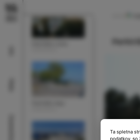
Ca
NAVODILA
Parkiri
Parkirišče Lonka
Info
PARKIRIŠČA
Plaže
Parkirišče Argo
PARKIRIŠČA
Znamenitosti
Ta spletna st
podatkov, so 