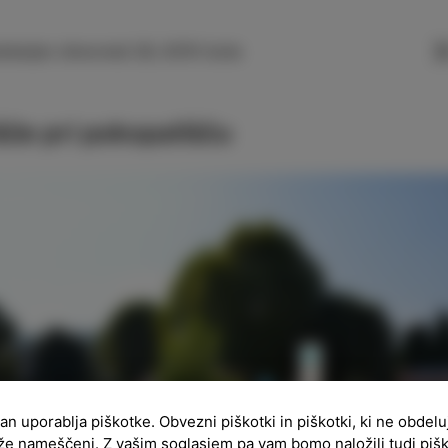
SLO
ENG
ITA
DEU
nkarjev drevored 28, 6310 Izola
šče pri pokopališču
ran uporablja piškotke. Obvezni piškotki in piškotki, ki ne obdel
že nameščeni. Z vašim soglasjem pa vam bomo naložili tudi piš