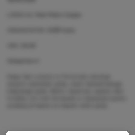
LOKACIJA
:
Park Pietro Coppo
ORGANIZATOR
:
CKŠP Izola
URA
:
20:30
Vstopnine ni
Klapa San Lorenzo iz Portoroža združuje
skupino ljubiteljev petja, zlasti dalmatinskega
klapskega petja. Njihov repertoar zajema tako
hrvaške, kot tudi slovenske in italijanske pesmi,
posebej prirejene za klapski način petja.