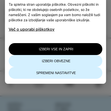
Ta spletna stran uporablja piškotke. Obvezni piškotki in
piškotki, ki ne obdelujejo osebnih podatkov, so že
Kategorija
Deli
nameščeni. Z vašim soglasjem pa vam bomo naložili tudi
piškotke za izboljšanje vaše uporabniške izkušnje.
DOGODKI
Več o uporabi piškotkov
TIC Izola
IZBERI VSE IN ZAPRI
+386 5 640 10 50
IZBERI OBVEZNE
tic.izola@izola.si
SPREMENI NASTAVITVE
DOŽIVI
NOVICE
OKUSI
O NAS