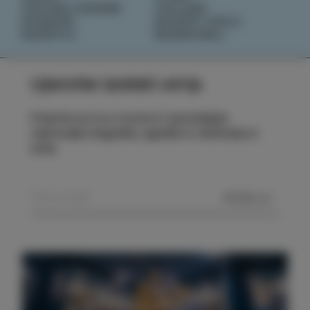
IZOLSKE ZGODBE
IZOLANA
DOGODKI
RAZIŠČI IZOLO
NAČRTUJ
REZERVIRAJ
Ujemite izolski utrip
Prijavite se na e-novice in spremljajte
najnovejše dogodke, zgodbe in doživetja iz
Izole.
POŠLJI