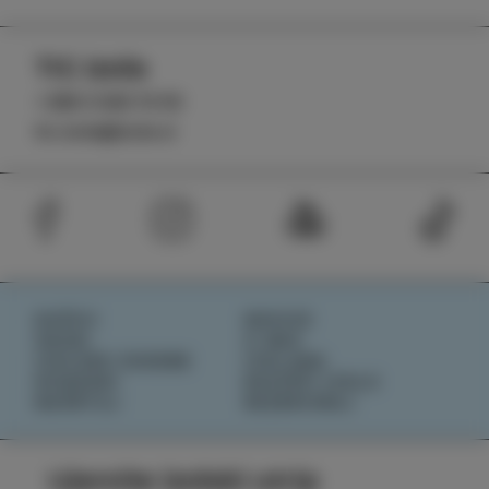
TIC Izola
+386 5 640 10 50
tic.izola@izola.si
DOŽIVI
NOVICE
OKUSI
O NAS
IZOLSKE ZGODBE
IZOLANA
DOGODKI
RAZIŠČI IZOLO
NAČRTUJ
REZERVIRAJ
Ujemite izolski utrip