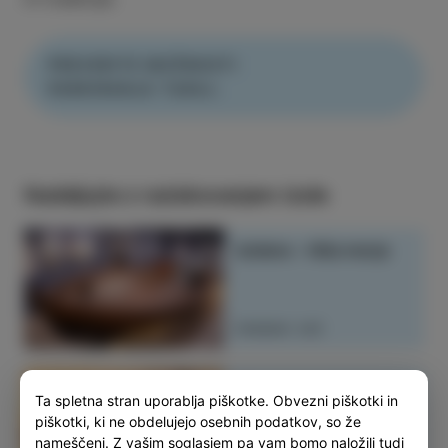
PREVERITE MOŽNOSTI
PARKIRANJA TUKA
J.
Nadaljujte z raziskovanjem Izole
Izolana – Hiša morja
PREBERI VEČ
Zlatoperka redna
Ta spletna stran uporablja piškotke. Obvezni piškotki in
poletna pomorska
piškotki, ki ne obdelujejo osebnih podatkov, so že
linija Piran Ankaran
nameščeni. Z vašim soglasjem pa vam bomo naložili tudi