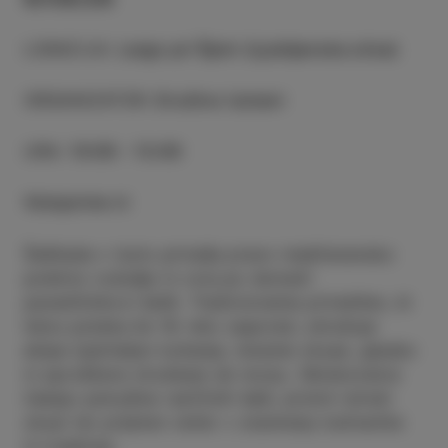
LOKACIJA
:
Largo pri Špini (Ljubljanska ulica)
ORGANIZATOR
:
Društvo Izolani
URA
:
10:00 - 13:00
Vstopnine ni
Šalšiada v Izolo prinaša pravo mediteransko
poletno vzdušje in vonj po domači
paradižnikovi šalši. Tradicionalna prireditev, ki
letos poteka že 16. leto zapored, združuje
ekipe ljubiteljev kuhanja, lokalne okuse, glasbo
in sproščeno druženje ob morju. Obiskovalce
čakajo pokušine različnih šalš, pristni istrski
okusi ter prijeten večer v znamenju kulinarike
in tradicije.