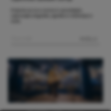
Prijavite se na e-novice in spremljajte
najnovejše dogodke, zgodbe in doživetja iz
Izole.
POŠLJI