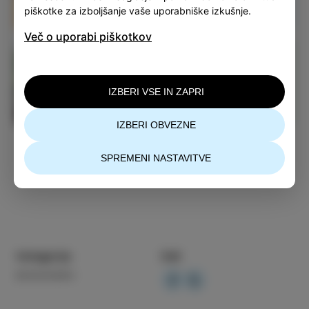
piškotke za izboljšanje vaše uporabniške izkušnje.
PREBERI VEČ
Več o uporabi piškotkov
Okusi
IZBERI VSE IN ZAPRI
RAZIŠČI IZOLO
IZBERI OBVEZNE
SPREMENI NASTAVITVE
Kategorija
Deli
DOGODKI