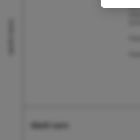
bila
zlas
Izolske zgodbe
igra
Pog
Dogo
Sledi nam