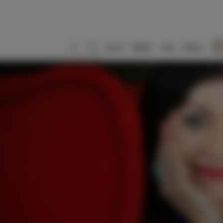
SLO
ENG
ITA
DEU