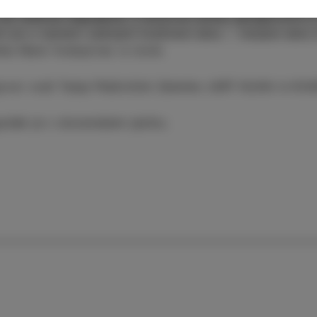
 že večkrat nagrajena. Z avtorico bomo spregovorili o n
ti pa o njenem zadnjem knjižnem delu - tretjem delu tr
lka Mare Vodopivec iz Izole.
ovor vodi Tanja Plešivčnik Zelenko (ART KUHA in KVA
dek je v slovenskem jeziku.