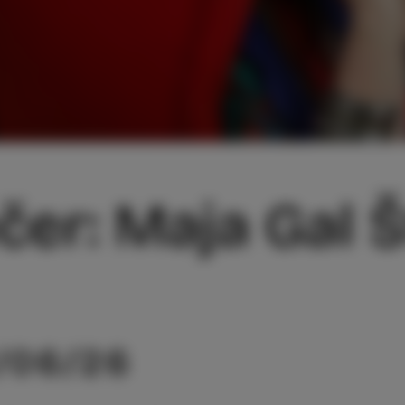
ečer: Maja Gal
/06/26