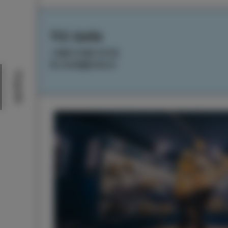
TIC Izola
+386 5 640 10 50
tic.izola@izola.si
Dogodki