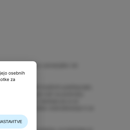
ransko gledališko ustvarjalko ter
ujejo osebnih
kotke za
n in po številnih knjižnih publikacijah,
škem področju, pa tudi na področju
živela v Kopru, kasneje pa jo je
novrstna mednarodna izobraževanja in je
NASTAVITVE
ojstvenem slogu pisanja, za katerega je