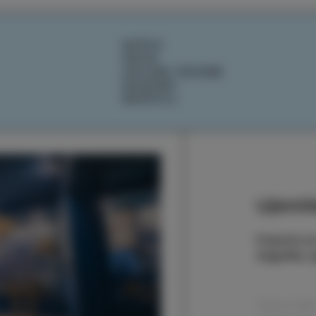
DOŽIVI
OKUSI
IZOLSKE ZGODBE
DOGODKI
NAČRTUJ
Ujemite
Prijavite s
dogodke, zg