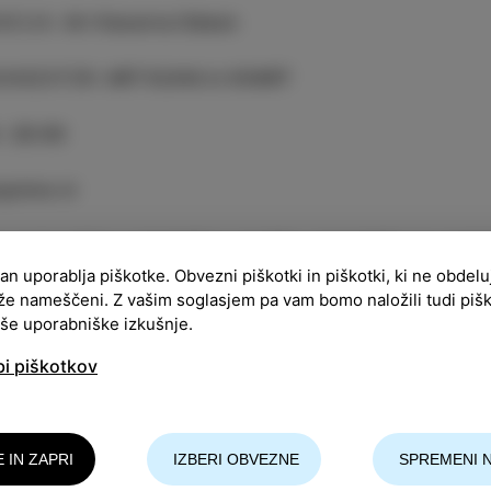
ACIJA
:
Art Kavarna Odeon
ANIZATOR
:
ART KUHA in KVART
:
20:00
pnine ni
vorni večer s pisateljico, igralko, prevajalko in vsest
stavitev njene zadnje, odmevne knjige 7 kg do sreče.
ran uporablja piškotke. Obvezni piškotki in piškotki, ki ne obdel
že nameščeni. Z vašim soglasjem pa vam bomo naložili tudi piš
aše uporabniške izkušnje.
 Gal Štromar, znana z gledaliških odrov, filmskih plate
onaša z dolgim in živahnim življenjepisom na umetni
bi piškotkov
goškega predajanja veščin. Otroštvo in mladost je pre
ijska pot vodila v Ljubljano in Pariz. Opravila je raz
emnica številnih priznanj za svoje poklicno delo.
E IN ZAPRI
IZBERI OBVEZNE
SPREMENI 
stvo njene življenjske in poklicne poti se zrcali v sv