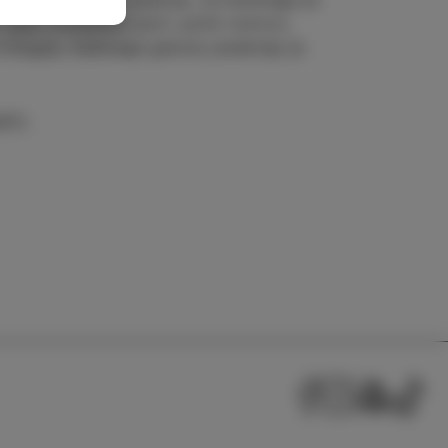
jeni življenjski poti, polni izzivov,
ilogije, katerega glavna junakinja je
RT).