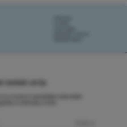
NOVICE
O NAS
IZOLANA
RAZIŠČI IZOLO
REZERVIRAJ
 izolski utrip
e na e-novice in spremljajte najnovejše
odbe in doživetja iz Izole.
POŠLJI