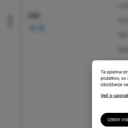
LOK
Deli
Okusi
ORG
URA
Vsto
Pogo
pred
Ta spletna st
podatkov, so 
izboljšanje v
Maja
se p
Več o upora
peda
štud
prej
IZBERI VS
Boga