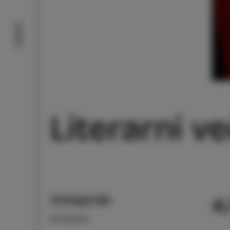
Doživi
Literarni v
Kategorija
4
DOGODKI