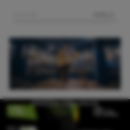
POŠLJI
Obiščite hišo morja