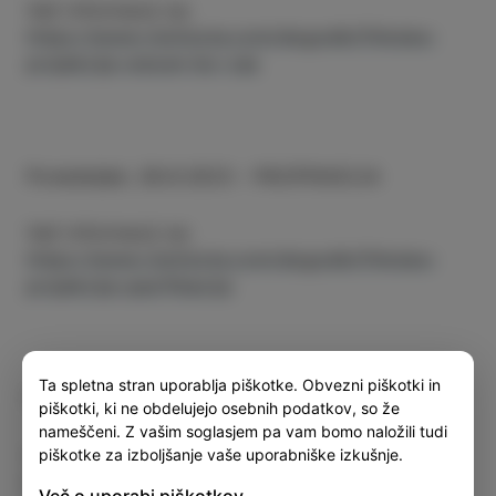
Več informacij na:
https://www.visitizola.com/dogodki/filmska-
projekcija-srecen-bo-cas
Ponedeljek; 28.8.2023 - PACIFIKACIJA
Več informacij na:
https://www.visitizola.com/dogodki/filmska-
projekcija-pacifikacija
Ta spletna stran uporablja piškotke. Obvezni piškotki in
Torek; 29.8.2023 - MODELAR
piškotki, ki ne obdelujejo osebnih podatkov, so že
nameščeni. Z vašim soglasjem pa vam bomo naložili tudi
Več informacij na:
piškotke za izboljšanje vaše uporabniške izkušnje.
https://www.visitizola.com/dogodki/filmska-