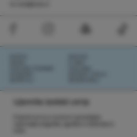
tic.izola@izola.si
DOŽIVI
NOVICE
OKUSI
O NAS
IZOLSKE ZGODBE
IZOLANA
DOGODKI
RAZIŠČI IZOLO
NAČRTUJ
REZERVIRAJ
Ujemite izolski utrip
Prijavite se na e-novice in spremljajte
najnovejše dogodke, zgodbe in doživetja iz
Izole.