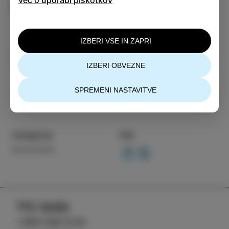
Več o uporabi piškotkov
projekcija-modelar
IZBERI VSE IN ZAPRI
Organizator: CKŠP Izola
IZBERI OBVEZNE
SPREMENI NASTAVITVE
Kategorija
Deli
DOGODKI
TIC Izola
+386 5 640 10 50