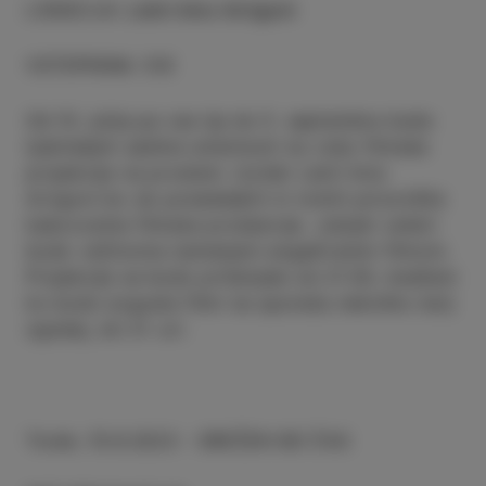
LOKACIJA
:
Letni kino Arrigoni
VSTOPNINA
:
5 €
Od 10. julija pa vse tja do 5. septembra bodo
ljubiteljem sedme umetnosti na voljo filmske
projekcije na prostem. Izolski Letni kino
Arrigoni bo ob ponedeljkih in torkih prizorišče
kakovostne filmske produkcije. Julijski večeri
bodo večinoma namenjeni angažiranim filmom.
Projekcije se bodo pričenjale ob 21:30, medtem
ko bodo avgusta filmi na sporedu nekoliko bolj
zgodaj, ob 21. uri.
Torek; 15.8.2023 - SREČEN BO ČAS