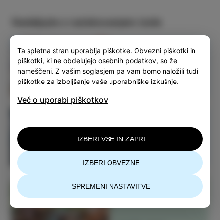
Nadaljujte z raziskovanjem Izole
Vinski sprehod: Izola v
Ta spletna stran uporablja piškotke. Obvezni piškotki in
kozarcu
piškotki, ki ne obdelujejo osebnih podatkov, so že
nameščeni. Z vašim soglasjem pa vam bomo naložili tudi
piškotke za izboljšanje vaše uporabniške izkušnje.
PREBERI VEČ
Več o uporabi piškotkov
Izolana – zakladnica
morskih skrivnosti
IZBERI VSE IN ZAPRI
PREBERI VEČ
IZBERI OBVEZNE
SPREMENI NASTAVITVE
Okusi