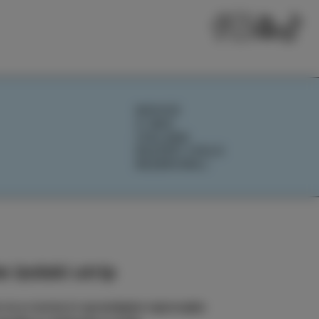
NOVICE
O NAS
IZOLANA
RAZIŠČI IZOLO
REZERVIRAJ
 izolski utrip
e na e-novice in spremljajte najnovejše