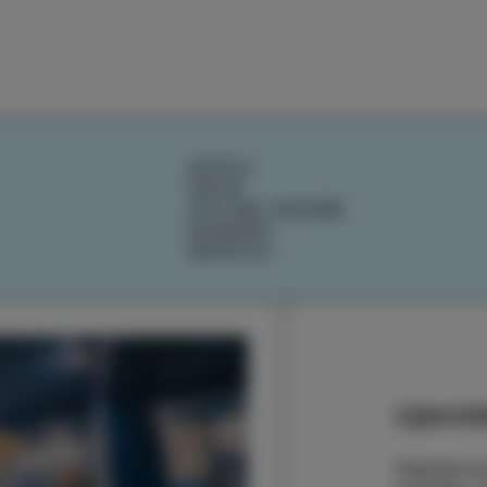
DOŽIVI
OKUSI
IZOLSKE ZGODBE
DOGODKI
NAČRTUJ
Ujemite
Prijavite s