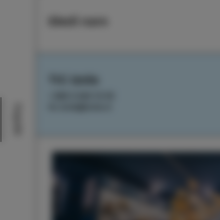
Sledi nam
TIC Izola
+386 5 640 10 50
tic.izola@izola.si
Dogodki