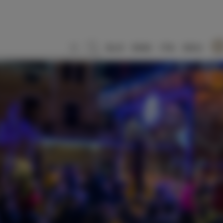
SLO
ENG
ITA
DEU