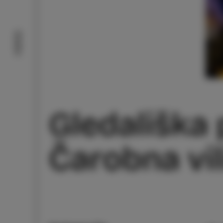
Doživi
Gledališka 
Čarobna vil