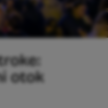
troke:
ni otok