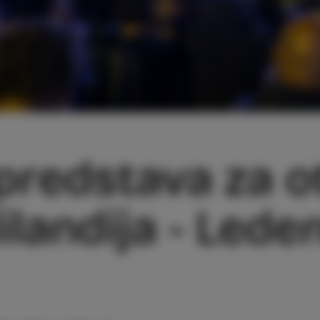
predstava za o
ilandija - Lede