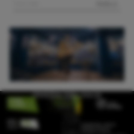
POŠLJI
Obiščite hišo morja