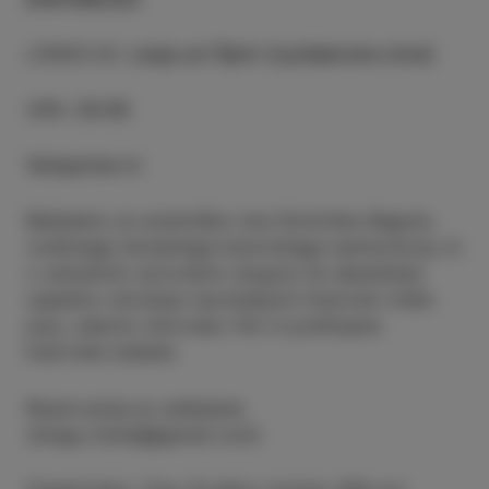
LOKACIJA
:
Largo pri Špini (Ljubljanska ulica)
URA
:
20:30
Vstopnine ni
Balladero je umetniško ime Dominika Bagole,
vodilnega domačega klavirskega kantavtorja, ki
z unikatnim avtorskim slogom že desetletje
uspešno združuje navdušujoči klavirski indie-
pop, udarne rokovske rife in prefinjene
klavirske balade.
Rezervacija je zaželjena
(drago.mislej@gmail.com)