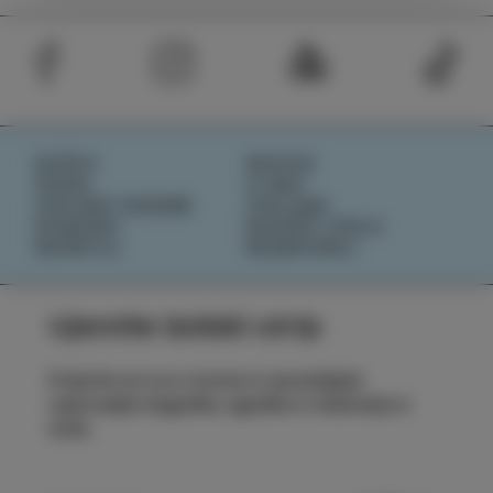
DOŽIVI
NOVICE
OKUSI
O NAS
IZOLSKE ZGODBE
IZOLANA
DOGODKI
RAZIŠČI IZOLO
NAČRTUJ
REZERVIRAJ
Ujemite izolski utrip
Prijavite se na e-novice in spremljajte
najnovejše dogodke, zgodbe in doživetja iz
Izole.