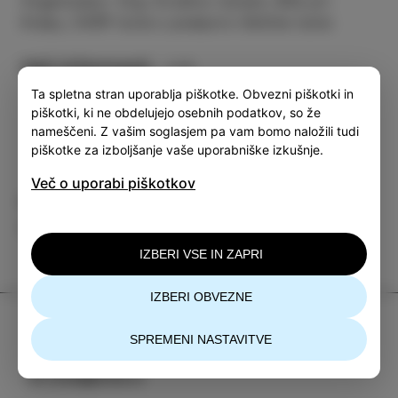
Organizator: Org: Društvo Izolani, Bife pri
Kralju, CKŠP Izola s podporo Občine Izola
Več informacij
Ta spletna stran uporablja piškotke. Obvezni piškotki in
piškotki, ki ne obdelujejo osebnih podatkov, so že
nameščeni. Z vašim soglasjem pa vam bomo naložili tudi
piškotke za izboljšanje vaše uporabniške izkušnje.
Več o uporabi piškotkov
Kategorija
Deli
DOGODKI
IZBERI VSE IN ZAPRI
IZBERI OBVEZNE
TIC Izola
SPREMENI NASTAVITVE
+386 5 640 10 50
tic.izola@izola.si