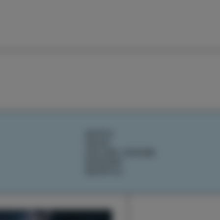
DOŽIVI
OKUSI
IZOLSKE ZGODBE
DOGODKI
NAČRTUJ