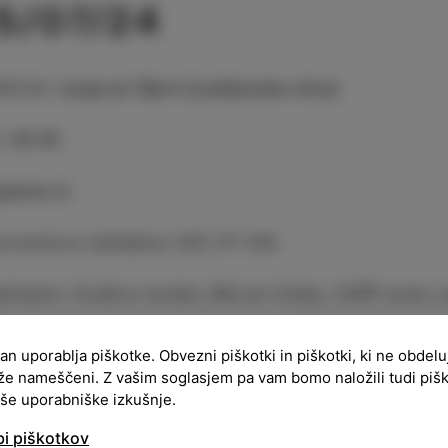
5/07/24
ACIJA
:
Largo pri Špini (Ljubljanska ulica)
:
20:30
pnine ni
rvacija je zaželjena: 040 211 434
nizator: Društvo Izolani, Bife pri Kralju, CKŠP Izola 
ran uporablja piškotke. Obvezni piškotki in piškotki, ki ne obdel
že nameščeni. Z vašim soglasjem pa vam bomo naložili tudi piš
aše uporabniške izkušnje.
bi piškotkov