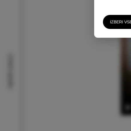
IZBERI VS
Izolske zgodbe
P