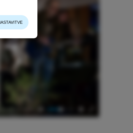
NASTAVITVE
04:51
Mute
Settings
Enter
fullscreen