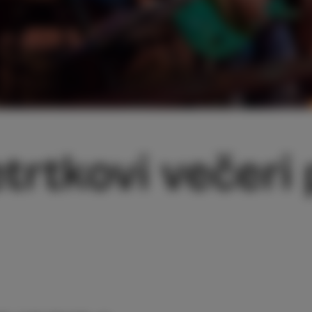
rtkovi večeri p