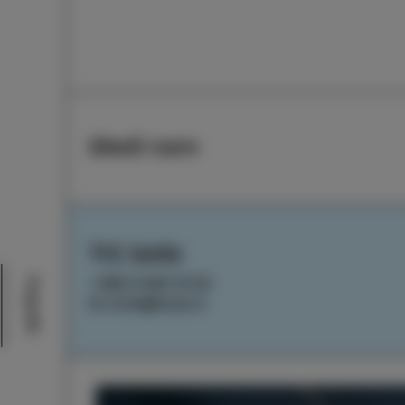
Sledi nam
TIC Izola
+386 5 640 10 50
Dogodki
tic.izola@izola.si