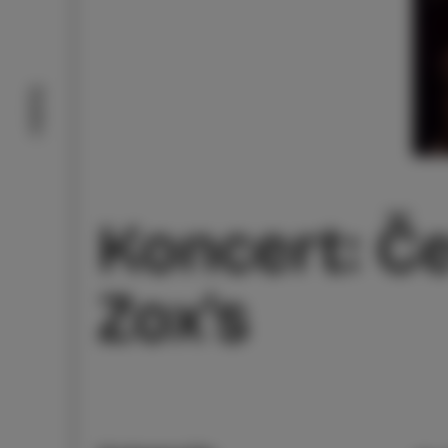
Doživi
Koncert: Čet
Zox's