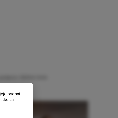
s podporo Občine Izola
ujejo osebnih
kotke za