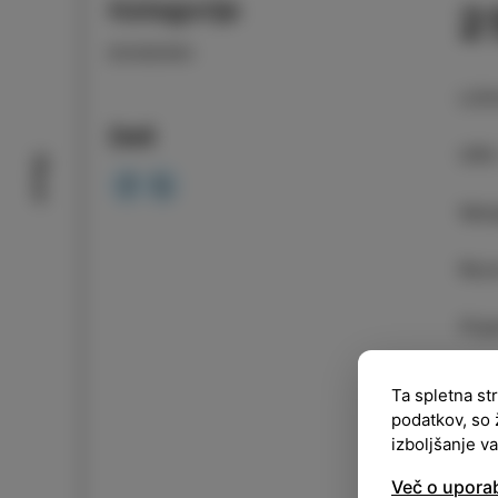
Kategorija
2
DOGODKI
LOK
Deli
URA
Okusi
Vsto
Reze
Orga
Ta spletna st
podatkov, so 
izboljšanje v
Več o upora