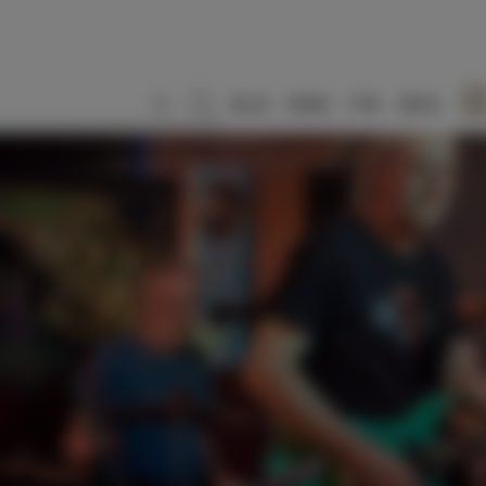
SLO
ENG
ITA
DEU