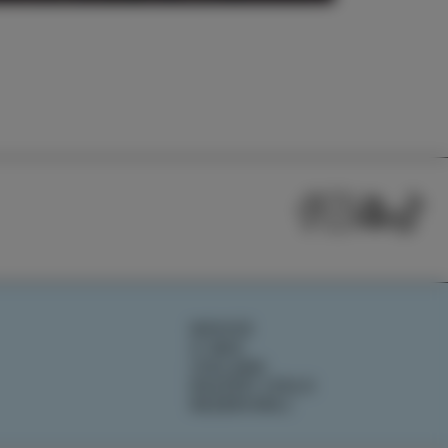
fullscreen
NOVICE
O NAS
IZOLANA
RAZIŠČI IZOLO
REZERVIRAJ