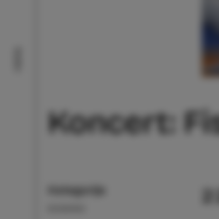
Doživi
Koncert: F
Kategorija
2
DOGODKI