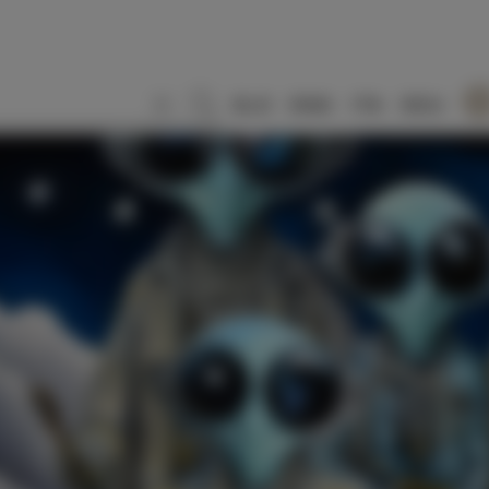
SLO
ENG
ITA
DEU