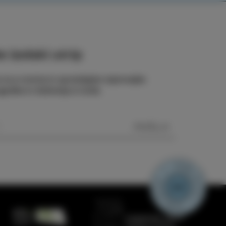
 izolski utrip
e na e-novice in spremljajte najnovejše
odbe in doživetja iz Izole.
POŠLJI