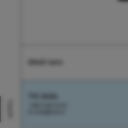
Sledi nam
TIC Izola
Dogodki
+386 5 640 10 50
tic.izola@izola.si