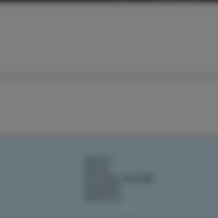
DOŽIVI
OKUSI
IZOLSKE ZGODBE
DOGODKI
NAČRTUJ