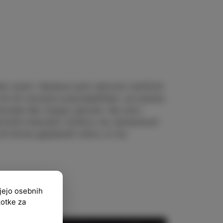
ni sceni. Sestava pod vplivom različnih
pa jih že moramo popredalčkati, se pustijo
slovljen My hungry ghosts. Na odru
ričnih kitarskih vložkov do temačnosti
h širina glasbenih stilov, ki bo
ujejo osebnih
kotke za