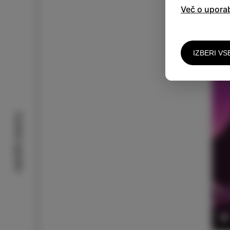
Več o upora
IZBERI VS
Izolske zgodbe
P