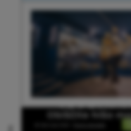
Obiščite hišo mo
© Visit Izola 2026 –
Pravno obvestilo