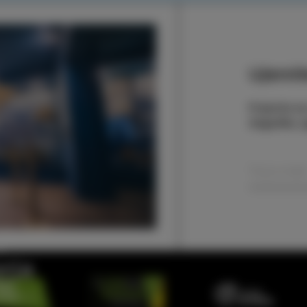
Ujemite
Prijavite s
dogodke, zg
rja