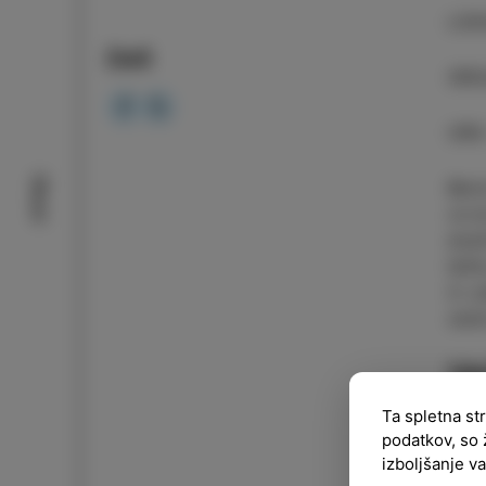
LOK
Deli
ORG
URA
Okusi
Bend
zvrs
enač
lahk
in u
zado
Ve
Ta spletna st
podatkov, so 
izboljšanje v