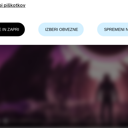
bi piškotkov
E IN ZAPRI
IZBERI OBVEZNE
SPREMENI 
lay