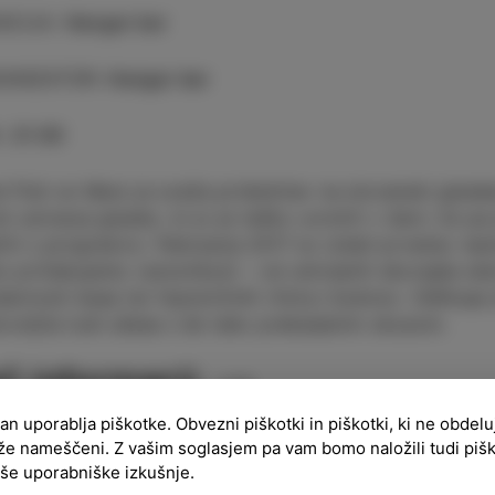
ACIJA
:
Hangar bar
ANIZATOR
:
Hangar bar
:
21:00
 Fish on Mars je sveža pridobitev na slovenski glasbe
ti ustvarja glasbo, ki jo je težko uvrstiti v žanr; če 
iti s progresivo. Februarja 2017 so izdali prvenec na
o pričakujemo raznolikost – od umirjenih skorajda ete
darnosti basa ter hipnotičnih ritmov bobnov. Odlikuje ji
voljila tudi ušesa s še tako prekaljenim okusom.
č informacij
ran uporablja piškotke. Obvezni piškotki in piškotki, ki ne obdel
že nameščeni. Z vašim soglasjem pa vam bomo naložili tudi piš
aše uporabniške izkušnje.