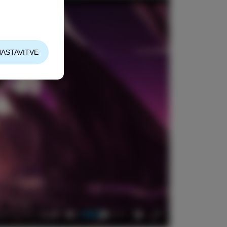
NASTAVITVE
06:58
Mute
Settings
Enter