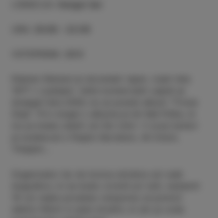
LOKACIJA
:
Hangar bar
URA
:
20:00 - 22:00
VSTOPNINA
:
20 €
Klemen Klemen je slovenski raper, rojen leta
1977 v Ljubljani. Velik komercialni uspeh je
dosegel leta 2000, ko je posnel album "Trnow
Stajl". Prvi singel z albuma je bil Keš Pičke, ki
mu je kmalu sledil Jst Sm Umrl. V svoji karieri
je sodeloval s Pasjim Kartelom, Ali Enom,
Trkajem...
Organizator bo do konca oktobra od vseh
dogodkov, ki se bodo zvrstili pri njih, namenili
1€ od vsake prodane vstopnice za pomoč
deklici Nikiti in njeni družini, ki jim je voda