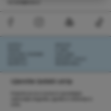
tic.izola@izola.si
DOŽIVI
NOVICE
OKUSI
O NAS
IZOLSKE ZGODBE
IZOLANA
DOGODKI
RAZIŠČI IZOLO
NAČRTUJ
REZERVIRAJ
Ujemite izolski utrip
Prijavite se na e-novice in spremljajte
najnovejše dogodke, zgodbe in doživetja iz
Izole.