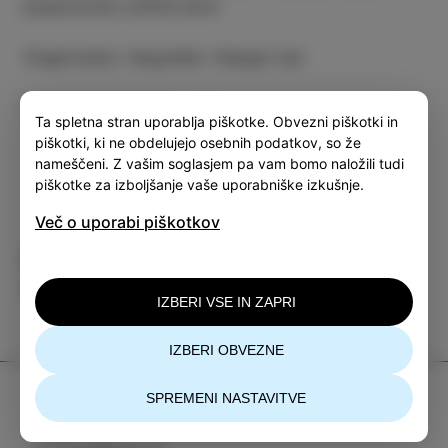
popolnoma uničila dom.
Organizator dogodka: Hangar bar
Več informacij
Ta spletna stran uporablja piškotke. Obvezni piškotki in
piškotki, ki ne obdelujejo osebnih podatkov, so že
nameščeni. Z vašim soglasjem pa vam bomo naložili tudi
piškotke za izboljšanje vaše uporabniške izkušnje.
Več o uporabi piškotkov
Kategorija
Deli
DOGODKI
IZBERI VSE IN ZAPRI
IZBERI OBVEZNE
TIC Izola
SPREMENI NASTAVITVE
+386 5 640 10 50