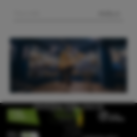
POŠLJI
Obiščite hišo morja