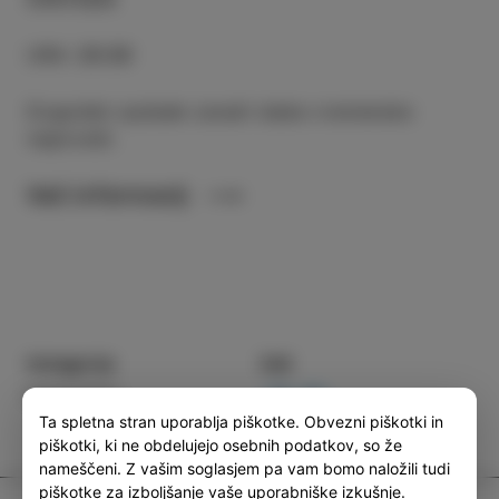
URA
:
20:30
Dogodek opdade zaradi slabe vremenske
napovedi.
Več informacij
Kategorija
Deli
DOGODKI
Ta spletna stran uporablja piškotke. Obvezni piškotki in
piškotki, ki ne obdelujejo osebnih podatkov, so že
nameščeni. Z vašim soglasjem pa vam bomo naložili tudi
piškotke za izboljšanje vaše uporabniške izkušnje.