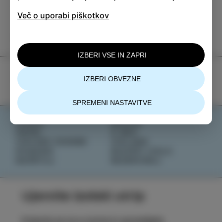
TIC Izola
Več o uporabi piškotkov
+386 5 640 10 50
tic.izola@izola.si
IZBERI VSE IN ZAPRI
IZBERI OBVEZNE
SPREMENI NASTAVITVE
DOŽIVI
NOVICE
OKUSI
O NAS
IZOLSKE ZGODBE
IZOLANA
DOGODKI
RAZIŠČI IZOLO
NAČRTUJ
REZERVIRAJ
Ujemite izolski utrip
Prijavite se na e-novice in spremljajte