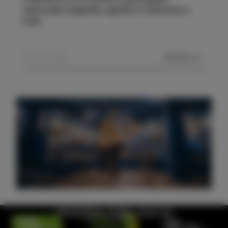
najnovejše dogodke, zgodbe in doživetja iz
Izole.
POŠLJI
Obiščite hišo morja