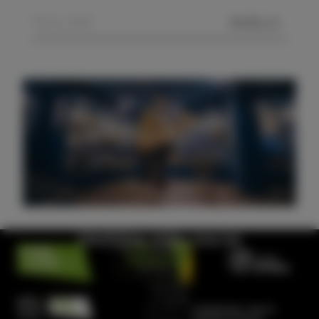
POŠLJI
Obiščite hišo morja