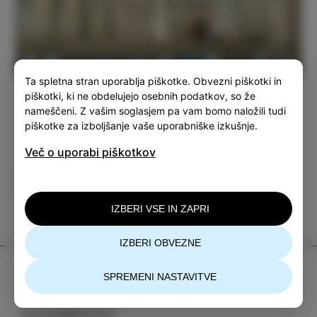
04:08
Play
Mute
Settings
Enter
Ta spletna stran uporablja piškotke. Obvezni piškotki in
fullsc
piškotki, ki ne obdelujejo osebnih podatkov, so že
nameščeni. Z vašim soglasjem pa vam bomo naložili tudi
piškotke za izboljšanje vaše uporabniške izkušnje.
Več o uporabi piškotkov
Kategorija
Deli
DOGODKI
IZBERI VSE IN ZAPRI
IZBERI OBVEZNE
TIC Izola
SPREMENI NASTAVITVE
+386 5 640 10 50
tic.izola@izola.si