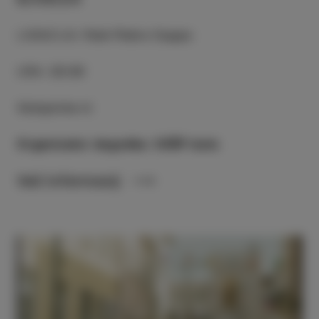
LOKACIJA
:
Park Pietro Coppo
URA
:
20:30
Vstopnine ni
Organizator dogodka: CKŠP Izola
Več informacij