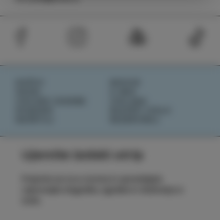
DOŽIVI
NOVICE
OKUSI
O NAS
IZOLSKE ZGODBE
IZOLANA
DOGODKI
RAZIŠČI IZOLO
NAČRTUJ
REZERVIRAJ
Ujemite izolski utrip
Prijavite se na e-novice in spremljajte
najnovejše dogodke, zgodbe in doživetja iz
Izole.