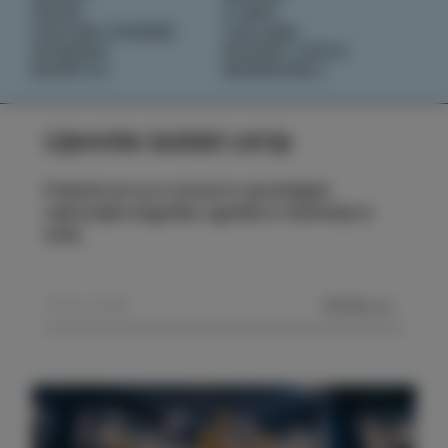
OKUSI
O NAS
IZOLSKE ZGODBE
IZOLANA
DOGODKI
RAZIŠČI IZOLO
NAČRTUJ
REZERVIRAJ
Ujemite izolski utrip
Prijavite se na e-novice in spremljajte
najnovejše dogodke, zgodbe in doživetja iz
Izole.
POŠLJI