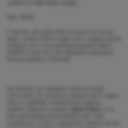
LOKACIJA
:
Park Pietro Coppo
URA
:
20:30
V soboto, 29. junija 2024 se bomo od 20.30
dalje v parku Pietro Coppo ovili v glasbo Elvisa
Presleya. Za to bo poskrbela skupina SAM’S
FEVER, ki slovi kot ena najboljših interpretov
Elvisove glasbe v Sloveniji.
Kaj dobimo, ko seštejemo misel na kralja
rock’n’rolla, 45. obletnico njegove smrti, ogled
filma in najboljšo interpretacijo njegove
glasbe? Zagotovo skupino
Sam’s Fever
, ki je
bila ustanovljena pred desetimi leti, člani
zasedbe pa na čelu s Samuelom Hudlom slovijo