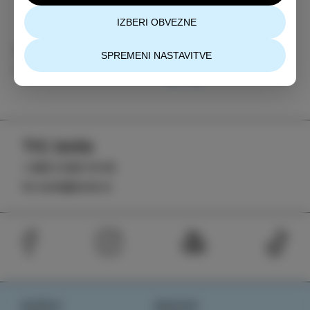
IZBERI OBVEZNE
Kategorija
Deli
SPREMENI NASTAVITVE
DOGODKI
TIC Izola
+386 5 640 10 50
tic.izola@izola.si
DOŽIVI
NOVICE