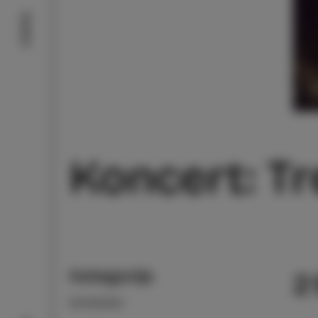
Doživi
Koncert: Tr
Kategorija
2
DOGODKI