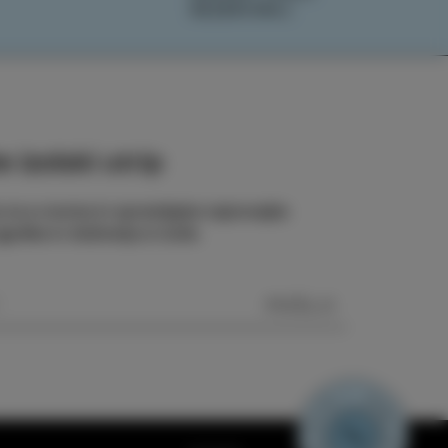
REZERVIRAJ
 izolski utrip
e na e-novice in spremljajte najnovejše
odbe in doživetja iz Izole.
POŠLJI