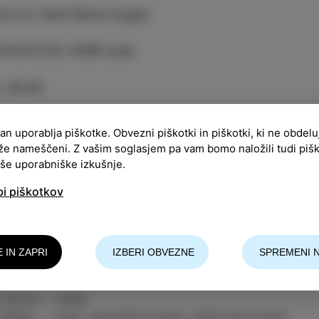
ACIJA
:
Park Pietro Coppo
ANIZATOR
:
CKŠP Izola
:
20:30
pnine ni
ran uporablja piškotke. Obvezni piškotki in piškotki, ki ne obdel
že nameščeni. Z vašim soglasjem pa vam bomo naložili tudi piš
ji kanu je indie-pop zasedba iz Novega mesta, ki v 
aše uporabniške izkušnje.
odi, ljubezni in prijateljstvu. Po dveh studijskih albu
bi piškotkov
slovom Rio in Anu lansirali v srčiki decembra 2024, z
. Njihove skladbe je pogosto moč slišati predvsem na 
opili so tudi v oddaji Izštekani z Juretom Longyko, v 
ilnih domačih odrih, kjer jih bo mogoče slišati tudi v
E IN ZAPRI
IZBERI OBVEZNE
SPREMENI 
ejo v zasedbi:
 Pavlin – vokal
Medle – vokal, akustična kitara, električna kitara