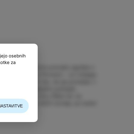
ujejo osebnih
kotke za
svojem malem plovilu prevaža zgodbe o
mih – V vesolje in Plovemo – so tretjega
daj pa je napočil čas, da ga ponesejo v
nacionalnih radijskih postajah.
Izštekanih 10 v Kinu Šiška ter na
 sklopu Kanujske 2025 turneje, po kateri
NASTAVITVE