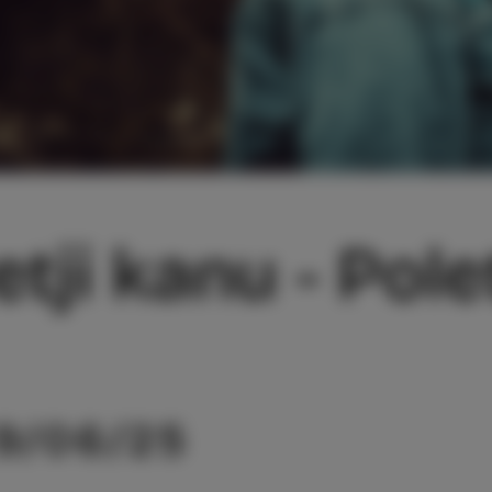
etji kanu - Pole
9/06/25