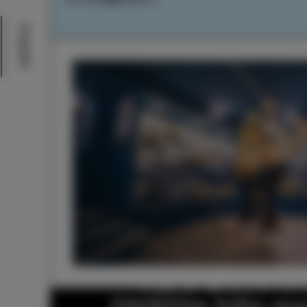
Dogodki
Obiščite hišo mo