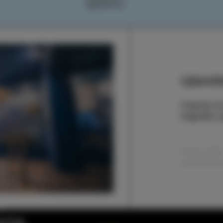
NAČRTUJ
Ujemite
Prijavite s
dogodke, zg
rja