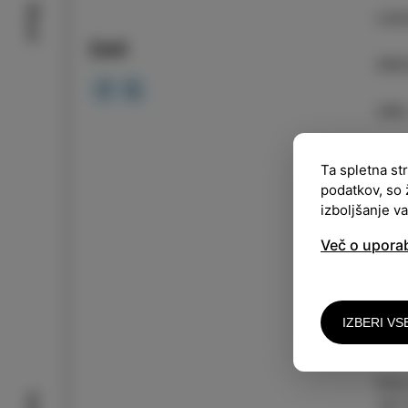
Okusi
LOK
Deli
ORG
URA
Vsto
Ta spletna st
podatkov, so 
Tret
izboljšanje v
svob
Več o upora
z na
svet
Nast
štev
IZBERI VS
plov
Anja
Jan 