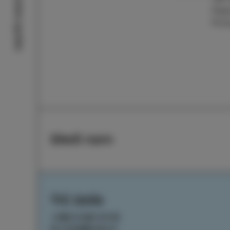
Izolske zgodbe
Deja
Pri
Sledi nam
TIC Izola
+386 5 640 10 50
tic.izola@izola.si