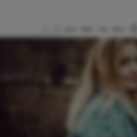
SLO
ENG
ITA
DEU