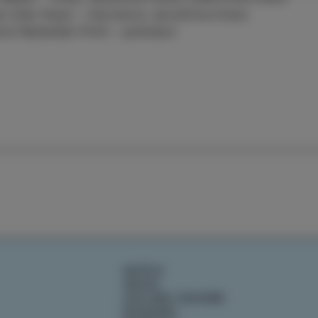
n Slak Sleyk – klaviature, akustična kitara
mož Malenšek PimS – perkašun
DOŽIVI
OKUSI
IZOLSKE ZGODBE
DOGODKI