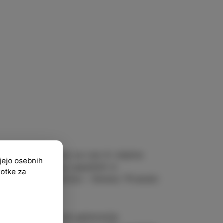
 obali, pomemben za vse tri obalne
ujejo osebnih
n kalilo kar nekaj uspešnih in
kotke za
gi Slobodana Simića – Simeta “Piranski
tom.
opile pa bodo vse generacije