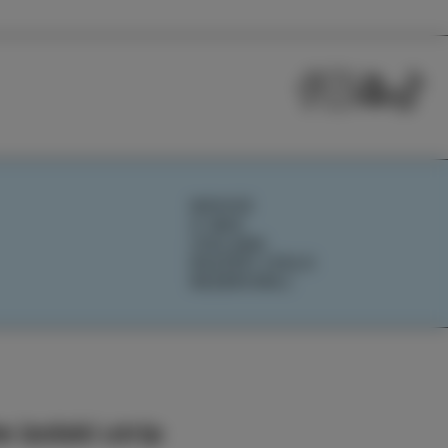
NOVICE
O NAS
IZOLANA
RAZIŠČI IZOLO
REZERVIRAJ
 izolski utrip