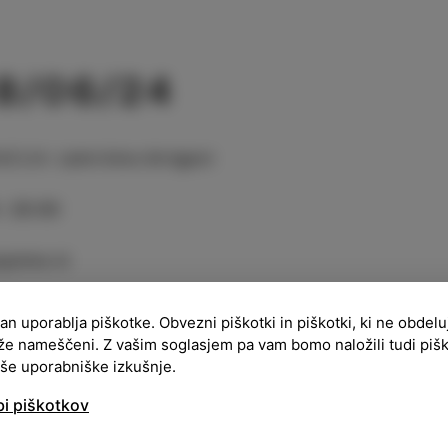
8/06/24
ACIJA
:
Letni kino Arrigoni
:
20:00
pnine ni
imo, da je ta dogodek, kljub poplavi vseh eventov na
ran uporablja piškotke. Obvezni piškotki in piškotki, ki ne obdel
ne, saj se je v tistih časih v skupini SPOMIN zvrstilo i
že nameščeni. Z vašim soglasjem pa vam bomo naložili tudi piš
oznavnih glasbenikov, kar je lepo opisano tudi v knji
aše uporabniške izkušnje.
esi”, katere izdajo smo pospremili tudi z našim koncer
bi piškotkov
ram bo povezoval znani radijec Iztok Gustinčič, nast