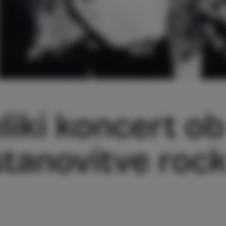
liki koncert ob
stanovitve roc