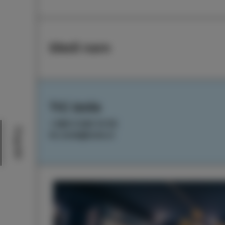
Sledi nam
TIC Izola
+386 5 640 10 50
Dogodki
tic.izola@izola.si