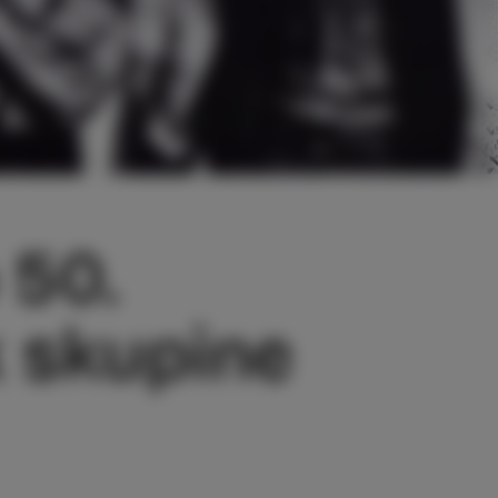
 50.
k skupine