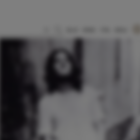
SLO
ENG
ITA
DEU