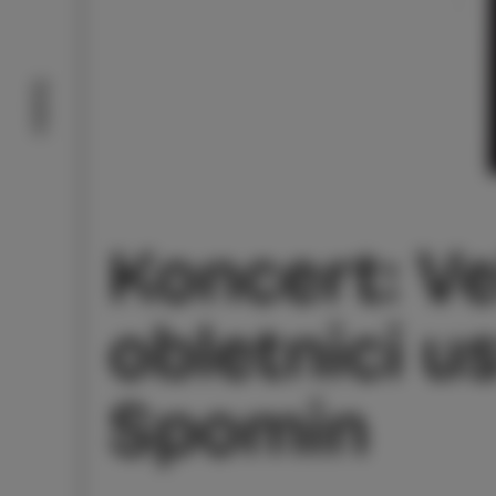
Doživi
Koncert: Ve
obletnici u
Spomin