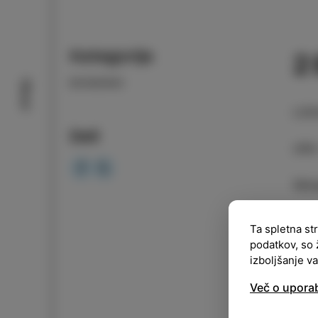
Kategorija
2
DOGODKI
Okusi
LOK
Deli
URA
Vsto
Misl
Ta spletna st
obči
podatkov, so 
prep
izboljšanje v
Bitl
Več o upora
Prog