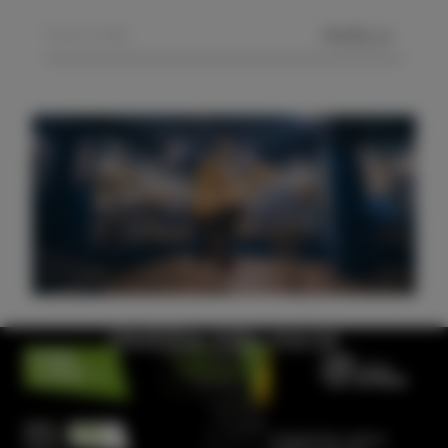
POŠLJI
Obiščite hišo morja