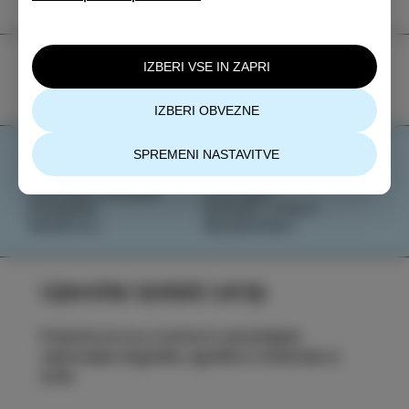
IZBERI VSE IN ZAPRI
IZBERI OBVEZNE
SPREMENI NASTAVITVE
DOŽIVI
NOVICE
OKUSI
O NAS
IZOLSKE ZGODBE
IZOLANA
DOGODKI
RAZIŠČI IZOLO
NAČRTUJ
REZERVIRAJ
Ujemite izolski utrip
Prijavite se na e-novice in spremljajte
najnovejše dogodke, zgodbe in doživetja iz
Izole.