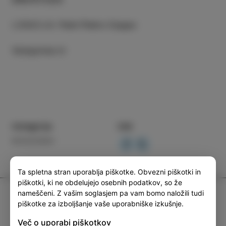
LOKACIJA
:
Park Pietro Coppo
Vstopnine ni
Kategorija
Deli
DOGODKI
Ta spletna stran uporablja piškotke. Obvezni piškotki in
piškotki, ki ne obdelujejo osebnih podatkov, so že
nameščeni. Z vašim soglasjem pa vam bomo naložili tudi
TIC Izola
piškotke za izboljšanje vaše uporabniške izkušnje.
+386 5 640 10 50
Več o uporabi piškotkov
tic.izola@izola.si