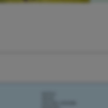
DOŽIVI
OKUSI
IZOLSKE ZGODBE
DOGODKI