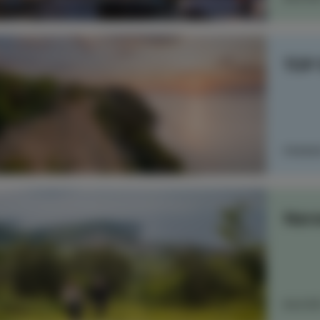
TOP 
PREBE
Nar
RAZIŠ