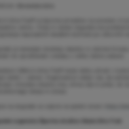
ACIJA
:
Slovenska Istra
A Ultra-Trail® je športna prireditev na prostem, ki po
aktno celoto. Vizija in namen dogodka sta predstavit
očanje nepozabnih tekaških doživetij po slikovitih st
dek je namenjen druženju tekačev iz celotne Evrope, 
tem ter sproščenem vzdušju z veliko dobre zabave.
eženci OBALA Ultra-Trail® bodo lahko uživali v čudovi
jo daleč v Jadran. Organizatorji vabijo vse, da začut
usijo vrhunska lokalna vina, olivna olja in pršut, ter 
kodnevnega tempa in stresa.
ave na dogodek so odprte na spletni strani:
https://ww
dek organizira Športno društvo Obala Ultra Trail.