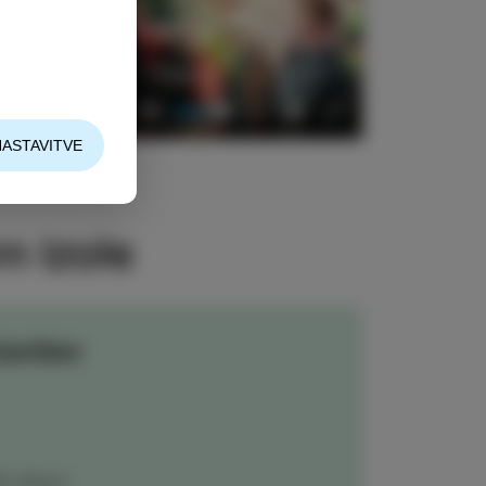
02:23
Mute
Settings
Enter
NASTAVITVE
fullscreen
m Izole
anitev
ČI IZOLO