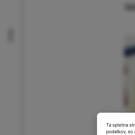
Ve
Okusi
Ta spletna st
podatkov, so 