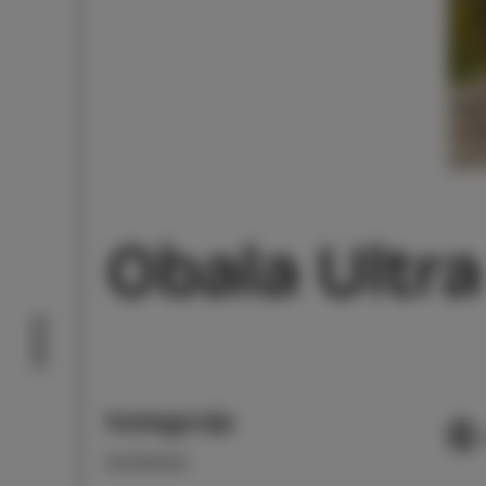
Obala Ultra
Doživi
Kategorija
6
DOGODKI