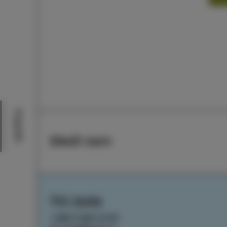
Dogodki
Sledi nam
TIC Izola
+386 5 640 10 50