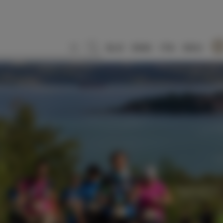
SLO
ENG
ITA
DEU