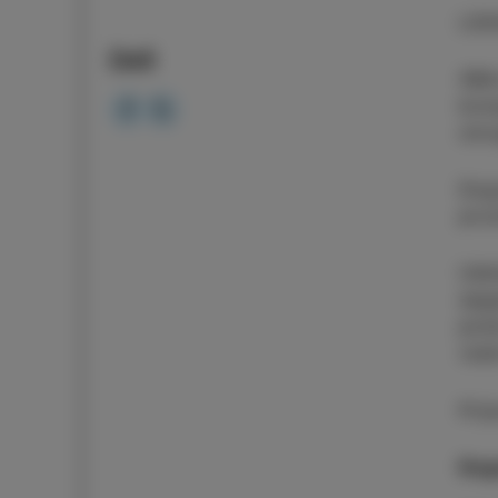
LOK
Deli
OBAL
komp
omog
Dogo
pros
Udel
sega
posk
vsa
Prij
Dogo