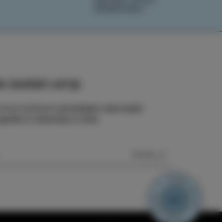
REZERVIRAJ
 izolski utrip
e na e-novice in spremljajte najnovejše
odbe in doživetja iz Izole.
POŠLJI