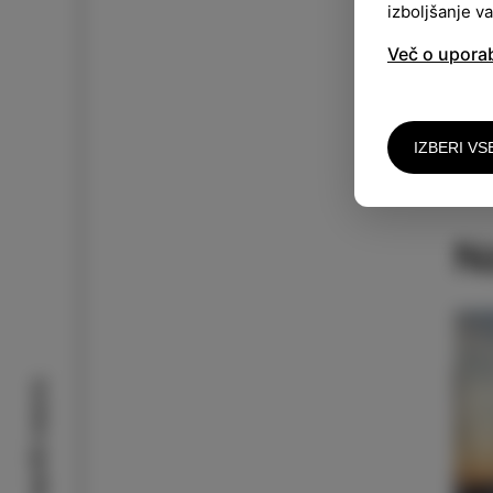
izboljšanje v
Več o upora
P
IZBERI VS
N
Izolske zgodbe