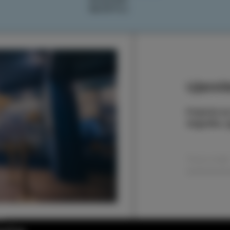
NAČRTUJ
Ujemite
Prijavite s
dogodke, zg