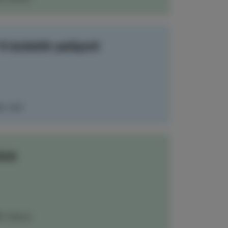
5 izolskih pešpoti
RI VEČ
ava
ČI IZOLO