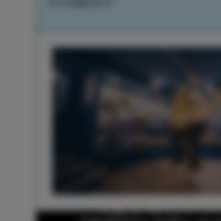
tic.izola@izola.si