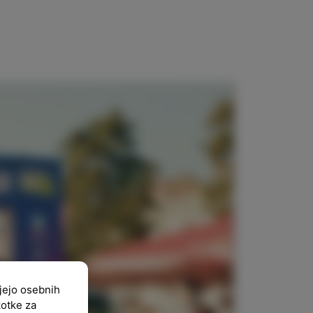
ujejo osebnih
kotke za