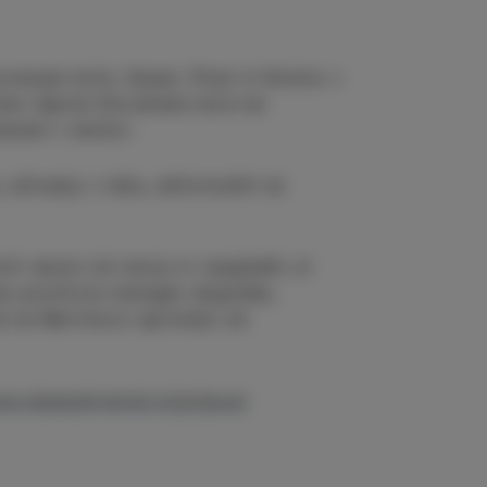
vezuje Izolo, Koper, Piran in Kozino v
ev lepote Slovenske Istre ter
ezah v okolici.
uživanju v teku, aktivnostih na
ti naravi ob morju in razgledih, ki
ijo pozitivno energijo dogodka,
se na Martinovo sprostijo od
w.obalaultratrail.si/prijava/