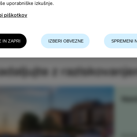
aše uporabniške izkušnje.
bi piškotkov
lay
E IN ZAPRI
IZBERI OBVEZNE
SPREMENI 
adaljujte z raziskovanje
Nast
RAZIŠ