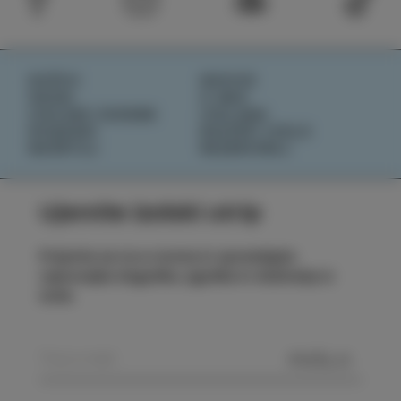
DOŽIVI
NOVICE
OKUSI
O NAS
IZOLSKE ZGODBE
IZOLANA
DOGODKI
RAZIŠČI IZOLO
NAČRTUJ
REZERVIRAJ
Ujemite izolski utrip
Prijavite se na e-novice in spremljajte
najnovejše dogodke, zgodbe in doživetja iz
Izole.
POŠLJI