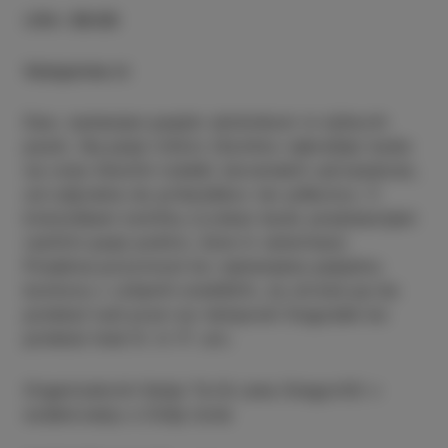
URA
:
09:00
Vstopnine ni
Dan, namenjen pasjim skrbnikom in njihovih
psom. Na pasji tržnici (Sončno nabrežje) bodo
na voljo številni izdelki slovenskih ustvarjalcev,
od odpreme do priboljškov ter piškotov. V
kinološkem kotičku (Lonka) bodo predstavljeni
različni pasji poklici, šole in veterinarji.
Posebna pozornost bo namenjena pasjemu
bontonu v urbanih središčih, za otroke pa bo
potekal tudi pravi ex-tempore! Dogodek bo
potekal med 9. in 17. uro.
Organizatorki Katja Tul & Lena Gregorčič v
sodelovanju s Ckšp Izola