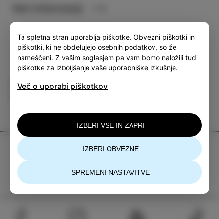
Več informacij
Ta spletna stran uporablja piškotke. Obvezni piškotki in
piškotki, ki ne obdelujejo osebnih podatkov, so že
nameščeni. Z vašim soglasjem pa vam bomo naložili tudi
piškotke za izboljšanje vaše uporabniške izkušnje.
Kategorija
Deli
Več o uporabi piškotkov
DOGODKI
IZBERI VSE IN ZAPRI
TIC Izola
IZBERI OBVEZNE
+386 5 640 10 50
SPREMENI NASTAVITVE
tic.izola@izola.si