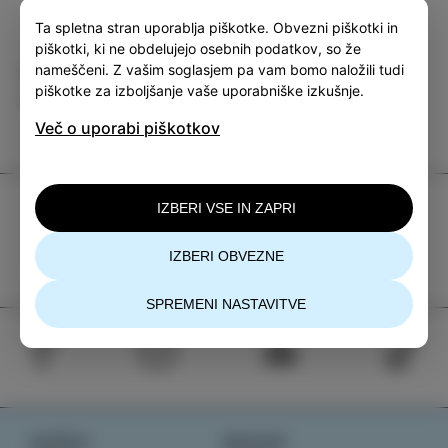
Ta spletna stran uporablja piškotke. Obvezni piškotki in
piškotki, ki ne obdelujejo osebnih podatkov, so že
nameščeni. Z vašim soglasjem pa vam bomo naložili tudi
Kategorija
Deli
piškotke za izboljšanje vaše uporabniške izkušnje.
DOGODKI
Več o uporabi piškotkov
TIC Izola
IZBERI VSE IN ZAPRI
+386 5 640 10 50
IZBERI OBVEZNE
tic.izola@izola.si
SPREMENI NASTAVITVE
DOŽIVI
NOVICE