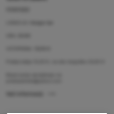
17/07/23
LOKACIJA
:
Hangar bar
URA
:
20:00
VSTOPNINA
:
15/20 €
Predprodaja 15,00 €, na dan dogodka 20,00 €
Rezervacije sprejemajo na
poletjesmeha@yahoo.com
Več informacij