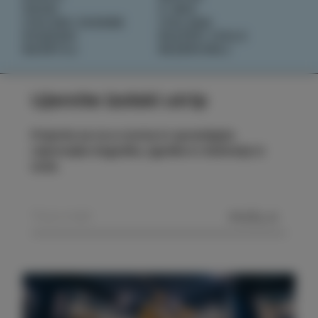
OKUSI
O NAS
IZOLSKE ZGODBE
IZOLANA
DOGODKI
RAZIŠČI IZOLO
NAČRTUJ
REZERVIRAJ
Ujemite izolski utrip
Prijavite se na e-novice in spremljajte
najnovejše dogodke, zgodbe in doživetja iz
Izole.
POŠLJI