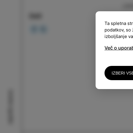
LOK
Deli
URA
Ta spletna st
podatkov, so 
Proj
izboljšanje v
tokr
Več o upora
ustv
Dog
IZBERI VS
Ve
Izolske zgodbe