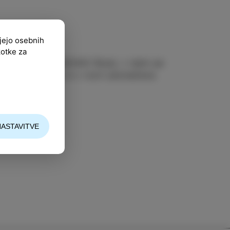
ujejo osebnih
kotke za
tnike Algia (KUD/AAC Boja), v njem pa
erges (Urugvaj) in v Izoli udomačena
Izola.
NASTAVITVE