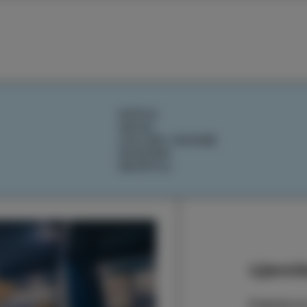
DOŽIVI
OKUSI
IZOLSKE ZGODBE
DOGODKI
NAČRTUJ
Ujemite
Prijavite s