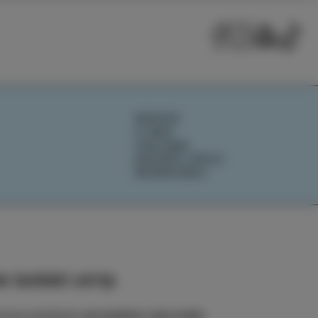
NOVICE
O NAS
IZOLANA
RAZIŠČI IZOLO
REZERVIRAJ
 izolski utrip
e na e-novice in spremljajte najnovejše