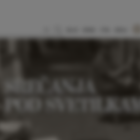
SLO
ENG
ITA
DEU