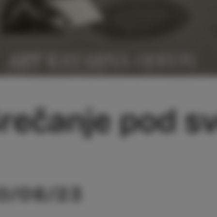
rečanje pod sv
0/06/23