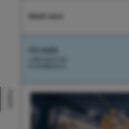
Sledi nam
TIC Izola
+386 5 640 10 50
tic.izola@izola.si
Dogodki