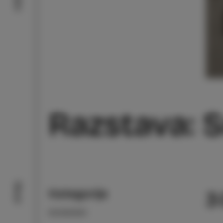
Razstava: S
Okusi
Kategorija
3
DOGODKI