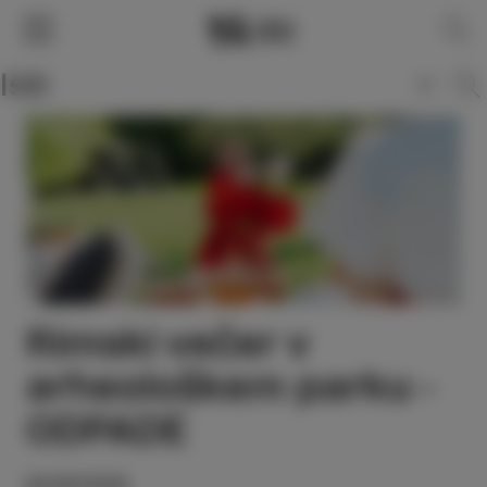
SLO
ENG
ITA
DEU
Rimski večer v
arheološkem parku -
ODPADE
21/07/23