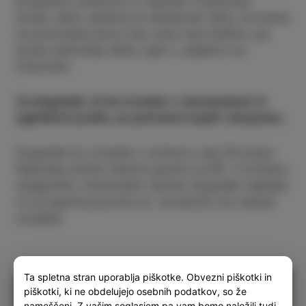
programu umetnice iz Aquilee. Preizkusili
boste, kako udobno je obedovati leže, če boste
na potovanje skozi čas vzeli tudi telefon, pa
boste doživetje lahko ujeli v objektiv na
fototočki.
Za dogodek, ki bo izveden v slovenskem in
agleškem jeziku, je potrebno kupiti vstopnice
,
Dogodek bo izveden v primeru vsaj 30 prijav.
Največje možno število gostov je 60. V primeru
neugodnih vremenskih razmer dogodek odpade
in se kupnina povrne oz. se določi nov datum
izvedbe.
Ta spletna stran uporablja piškotke. Obvezni piškotki in
piškotki, ki ne obdelujejo osebnih podatkov, so že
nameščeni. Z vašim soglasjem pa vam bomo naložili tudi