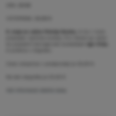
URA
:
20:00
VSTOPNINA
:
25,00 €
8. maja se začne Poletja Smeha
, ki bo v Izolo
pripeljalo različne komike. Prvi Stand up večer
bo popestril hercegovski komedijant
Igor Drljo
,
ki prebiva v Zagrebu.
Cena vstopnice v predprodaji je 20,00 €.
Na dan dogodka je 25,00 €
Več informaciji dobite tukaj.