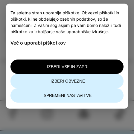
Ta spletna stran uporablja piškotke. Obvezni piškotki in
piškotki, ki ne obdelujejo osebnih podatkov, so že
nameščeni. Z vašim soglasjem pa vam bomo naložili tudi
Kategorija
Deli
piškotke za izboljšanje vaše uporabniške izkušnje.
DOGODKI
Več o uporabi piškotkov
IZBERI VSE IN ZAPRI
TIC Izola
+386 5 640 10 50
IZBERI OBVEZNE
tic.izola@izola.si
SPREMENI NASTAVITVE