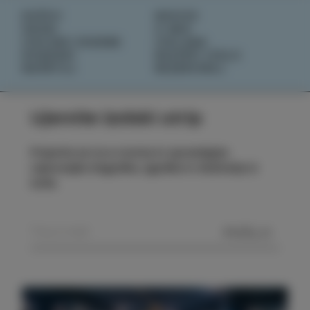
DOŽIVI
NOVICE
OKUSI
O NAS
IZOLSKE ZGODBE
IZOLANA
DOGODKI
RAZIŠČI IZOLO
NAČRTUJ
REZERVIRAJ
Ujemite izolski utrip
Prijavite se na e-novice in spremljajte
najnovejše dogodke, zgodbe in doživetja iz
Izole.
POŠLJI