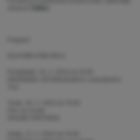
Potrebna je predhodna prijava preko spletnega
obrazca
TUKAJ
.
Program:
KULTURNI DOM IZOLA
Ponedeljek, 19. 2. 2024 ob 10.00
DRUŽINSKA USTVARJALNICA s pravljičarko
Tino
Torek, 20. 2. 2024 ob 10.00
Film za otroke
DVOJNE POČITNICE
Sreda, 21. 2. 2024 ob 10.00