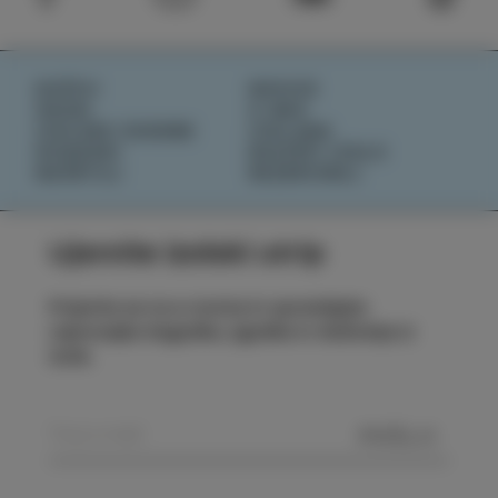
DOŽIVI
NOVICE
OKUSI
O NAS
IZOLSKE ZGODBE
IZOLANA
DOGODKI
RAZIŠČI IZOLO
NAČRTUJ
REZERVIRAJ
Ujemite izolski utrip
Prijavite se na e-novice in spremljajte
najnovejše dogodke, zgodbe in doživetja iz
Izole.
POŠLJI