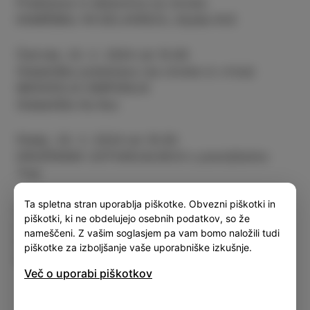
Predstava in delavnica za otroke
KAMIŠIBAJ IN DELAVNICA, Aljoša Križ
Četrtek, 22. 2. 2024 ob 10.00
Gledališka predstava (za otroke iz vrtca)
MEDVEDJA SIMFONIJA
Gledališče Ku-Kuc
Petek, 23. 2. 2024 ob 10.00
DRUŽINSKA USTVARJALNICA s pravljičarko
Tino
Ta spletna stran uporablja piškotke. Obvezni piškotki in
Sobota, 24. 2. 2024 ob 10.00
piškotki, ki ne obdelujejo osebnih podatkov, so že
Gledališka predstava za otroke
nameščeni. Z vašim soglasjem pa vam bomo naložili tudi
PRIJATELJSTVO
piškotke za izboljšanje vaše uporabniške izkušnje.
Dramska skupina Vrtca “Mavrica” Izola
Več o uporabi piškotkov