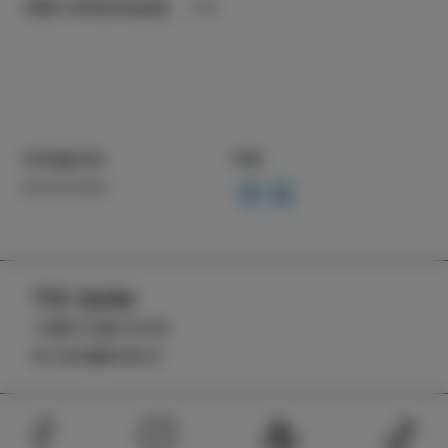
Več informacij
Kategorija
Deli
DOGODKI
TIC Izola
+386 5 640 10 50
tic.izola@izola.si