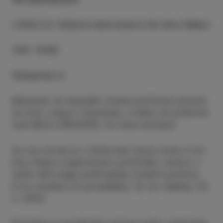
LOKACIJA
:
Kulturni dom Izola in Art kino Odeon
URA
:
10:00
Vstopnine ni
Marsikdo ob besedah zimske počitnice pomisli
na zimo, sneg in smučanje, a lahko jih preživite
tudi MALO DRUGAČE, če niste smučarji.
Za vse otroke je v Kulturnem domu Izola in Art
kinu Odeon organizirano počitniško varstvo v
obliki aktivnega preživljanje zimskih počitnic,
ki bo potekal od ponedeljka, 19. do nedelje, 25.
2. 2024.