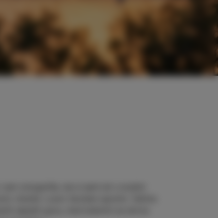
vam omogočile, da si sami ali s svojimi
zolo vtisnile v prav čaroben spomin. Večina
nih alpskih gora, med katerimi se skriva