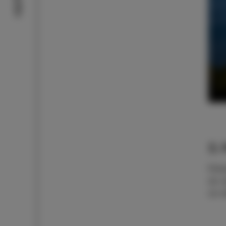
3.
Poho
do r
za v