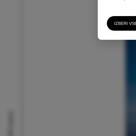
veli
IZBERI VS
Izolske zgodbe