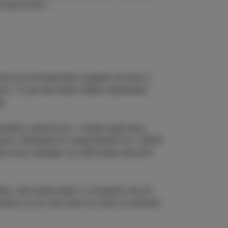
h ne govorimo …
oste ob pomirjujočem pogledu na Izolo v
o. Tu pa tam lahko slišite zakikirikati
g.
sebno zanimivost – izolski pasji park,
psom. Rekreativno razpoloženim je v bližini
ite svojo energijo za odkrivanje naravnih
let, med sadovnjaki in vinogradi vse do
kmetov, ki so vam sicer na voljo na domači