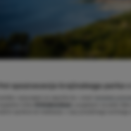
 Pot spoznavanja krajinskega parka 
dniško razposajeni se napotite še v smeri
tematske pohod
azgledne točke
#VištaBeleSkale
s pogledom na plažo Bele s
ečerni sprehod ali meditacijo v soju pravljičnega sončnega