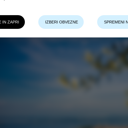
kem zunanjem bazenu.
E IN ZAPRI
IZBERI OBVEZNE
SPREMENI 