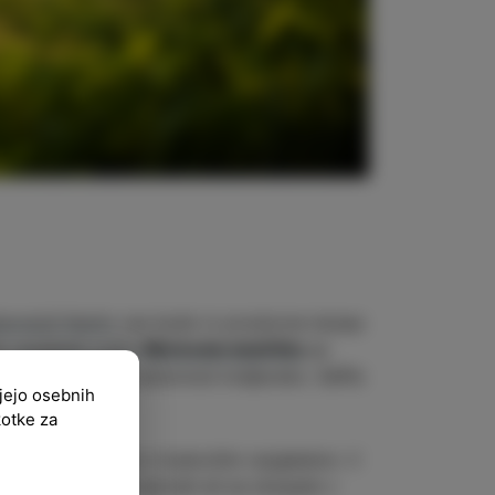
avraciji Kamin
vas bodo iz prostorne terase
Na
razgledni točki
#BelvederskaVišta
se
išine počutili naravnost kraljevsko. Selfie
ujejo osebnih
kotke za
 le uživate ob kavi s čudovitim razgledom. V
ostite v čarobnih savnah ali se okopate v