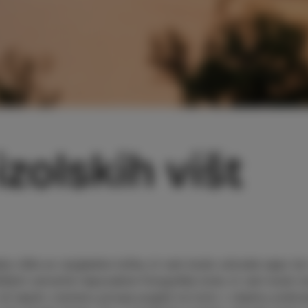
izolskih višt
ske vište so razgledne točke, ki vam bodo odvzele sapo ter 
ližjimi ustvarite nepozabne fotografije Izole, ki vam bodo I
 ob lepem vremenu ponuja pogled na Izolo v objemu prekras