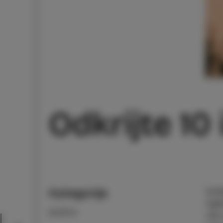
Odkrijte 10 
Kategorija
Izol
najb
DOŽIVI
višt