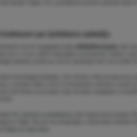
 naš najvišji Triglav. Da o pravljičnih sončnih zahodih splo
 S kolesom po izolskem zaledju
lesarite vse do
razgledne točke
#VištaParenzana
, kjer b
tju njiv in vrtov odkrili neizogibno povezanost mesta z narav
nega petelina, poleti pa vas bo spremljal tudi vonj svežih fi
mate kosmatega prijatelja, vam okolica vište ponuja prav po
nico, na kateri lahko mirno in brezskrbno uživate s svojim 
oljo tudi fitnes na prostem, kjer se lahko razgibate in obud
nosti.
sarje
Pot zdravja in prijateljstva
vabi naprej skozi predor Ša
njana in dalje. Na poti se okrepčajte z dobrotami lokalnih 
ici
Ruba sz moje njive
.