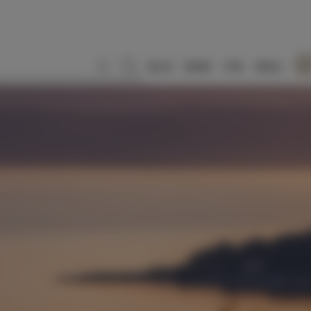
SLO
ENG
ITA
DEU