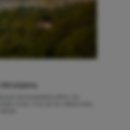
v Strunjanu
ne poti
nad strunjanskim klifom, vse
kale in Izolo. To je več kot odlična točka
 zahoda.