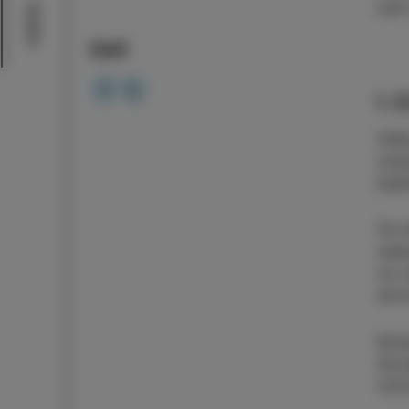
tudi
Doživi
Deli
1.
Odko
zave
kakš
Če i
zele
na v
skriv
Kole
Stru
tržn