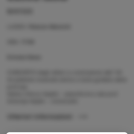
9/07/23
LUOGO
:
Palazzo Manzioli
ORA
:
17:00
Entrata libera
CONCERTO degli allievi a conclusione dell’ XII
Accademia musicale estiva a Isola guidata dalla
prof.ssa
Selma Chicco Hajdin – pianoforte e dal prof.
Antonije Hajdin - violoncello
Ulteriori informazioni