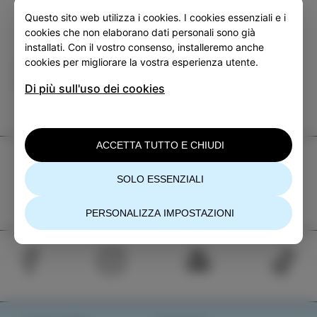
Questo sito web utilizza i cookies. I cookies essenziali e i
cookies che non elaborano dati personali sono già
installati. Con il vostro consenso, installeremo anche
cookies per migliorare la vostra esperienza utente.
Categoria
Condividi
EVENTI
Di più sull'uso dei cookies
ACCETTA TUTTO E CHIUDI
TIC Izola
SOLO ESSENZIALI
+386 5 640 10 50
tic.izola@izola.si
PERSONALIZZA IMPOSTAZIONI