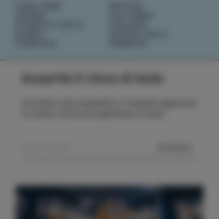
COSA FARE
NOTIZIE
SAPORI
CHI SIAMO
STORIE DI ISOLA
IZOLANA
EVENTI
SCOPRI IZOLA
PIANIFICA
PRENOTA
Scoprite il ritmo di Isola
Iscrivetevi alla newsletter e rimanete aggiornati
su eventi, storie ed esperienze di Isola.
MANDA