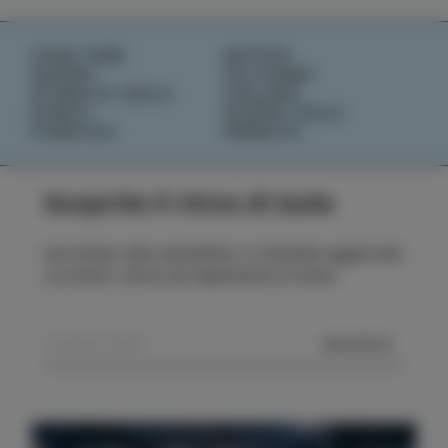
COSA FARE
NOTIZIE
SAPORI
CHI SIAMO
STORIE DI ISOLA
IZOLANA
EVENTI
SCOPRI IZOLA
PIANIFICA
PRENOTA
Scoprite il ritmo di Isola
Iscrivetevi alla newsletter e rimanete aggiornati
su eventi, storie ed esperienze di Isola.
MANDA