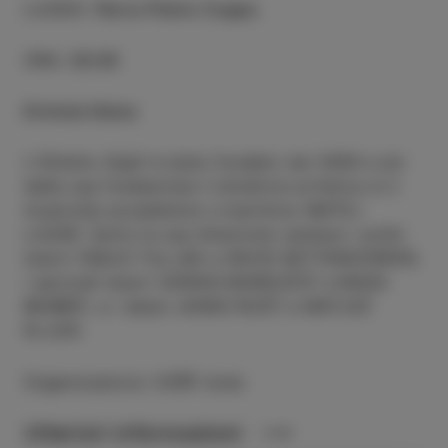
LUOGO
:
Parco Pietro Coppo
ORA
:
20:30
Entrata libera
L'Ottetto Aljaž è stato fondato nel 2009 e sin
dalla sua fondazione il direttore artistico è il
musicista accademico e baritono MATEJ
LAZAR. Sotto la sua direzione cantano i primi
tenori FABJO TULJAK e DAVID MITTENDORFER,
i secondi tenori GORAN MARKUČIČ e MAKS
BEMBIČ, e i bassi JANKO RUŠT e MATJAŽ
KLJUN.
Organizzatore: CKŠP Izola
Ulteriori informazioni