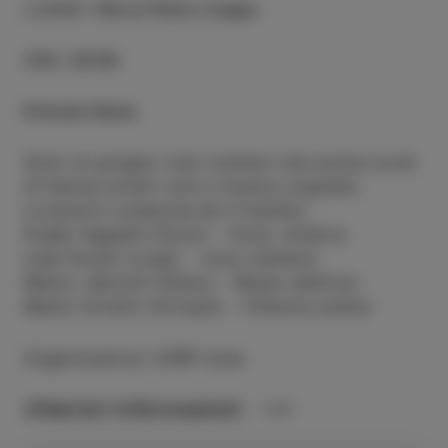
LUOGO
:
Parco Pietro Coppo
ORA
:
20:00
Entrata libera
Sono un gruppo rock costiero che suona cover
di famosi artisti rock e musica originale.
La band è composta da 4 membri:
Dušan Sagadin (Duco) - Voce, chitarra
Lean Kozlar (Luigi) - voce, batteria
Marko Jakomin (Klanc) - Basso elettrico
Marko Hrvatin (Hrvoje)) - Chitarra solista
Organizzatore: CKŠP Izola
Ulteriori informazioni