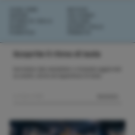
COSA FARE
NOTIZIE
SAPORI
CHI SIAMO
STORIE DI ISOLA
IZOLANA
EVENTI
SCOPRI IZOLA
PIANIFICA
PRENOTA
Scoprite il ritmo di Isola
Iscrivetevi alla newsletter e rimanete aggiornati
su eventi, storie ed esperienze di Isola.
MANDA