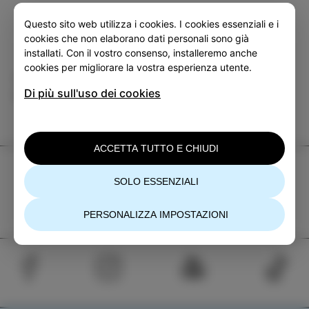
Questo sito web utilizza i cookies. I cookies essenziali e i
cookies che non elaborano dati personali sono già
installati. Con il vostro consenso, installeremo anche
cookies per migliorare la vostra esperienza utente.
Categoria
Condividi
Di più sull'uso dei cookies
EVENTI
ACCETTA TUTTO E CHIUDI
TIC Izola
SOLO ESSENZIALI
+386 5 640 10 50
tic.izola@izola.si
PERSONALIZZA IMPOSTAZIONI