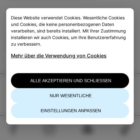
Diese Website verwendet Cookies. Wesentliche Cookies
und Cookies, die keine personenbezogenen Daten
verarbeiten, sind bereits installiert. Mit Ihrer Zustimmung
installieren wir auch Cookies, um Ihre Benutzererfahrung
Kategorie
Teilen
zu verbessern.
VERANSTALTUNGEN
Mehr über die Verwendung von Cookies
ALLE AKZEPTIEREN UND SCHLIESSEN
TIC Izola
+386 5 640 10 50
NUR WESENTLICHE
tic.izola@izola.si
EINSTELLUNGEN ANPASSEN