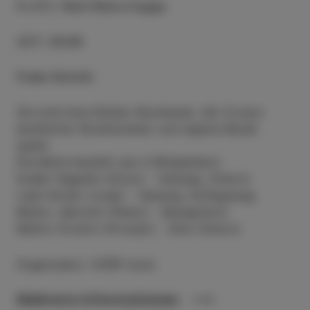
PLATZ
:
Park Pietro Coppo
ZEIT
:
20:00
Freier Eintritt
Sie sind eine Küsten-Rockband, die Covers
berühmter Rockkünstler und eigene Musik
spielt.
Die Band besteht aus 4 Mitgliedern:
Dušan Sagadin (Duco) - Gesang, Gitarre
Lean Kozlar (Luigi) - Gesang, Schlagzeug
Marko Jakomin (Klanc) - Bassgitarre
Marko Hrvatin (Hrvoje)) - Solo-Gitarre
Organisator: CKŠP Izola
Mehrere informationen