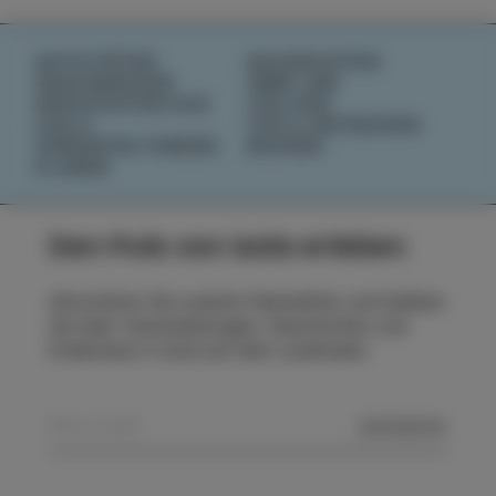
AKTIVITÄTEN
NACHRICHTEN
GESCHMÄCKER
ÜBER UNS
GESCHICHTEN AUS
IZOLANA
IZOLA
IZOLA ENTDECKEN
VERANSTALTUNGEN
BUCHEN
PLANEN
Den Puls von Izola erleben
Abonnieren Sie unseren Newsletter und bleiben
Sie über Veranstaltungen, Geschichten und
Erlebnisse in Izola auf dem Laufenden.
SENDEN