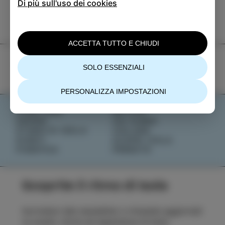
Di più sull'uso dei cookies
+386 5 640 10 50
tic.izola@izola.si
ACCETTA TUTTO E CHIUDI
SOLO ESSENZIALI
PERSONALIZZA IMPOSTAZIONI
COSA FARE
NOTIZIE
SAPORI
CHI SIAMO
STORIE DI ISOLA
IZOLANA
EVENTI
SCOPRI IZOLA
PIANIFICA
PRENOTA
Scoprite il ritmo di Isola
Iscrivetevi alla newsletter e rimanete aggiornati
su eventi, storie ed esperienze di Isola.