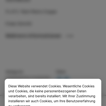
PLATZ
:
Park Pietro Coppo
Freier Eintritt
Mehrere informationen
Kategorie
Teilen
VERANSTALTUNGEN
Diese Website verwendet Cookies. Wesentliche Cookies
und Cookies, die keine personenbezogenen Daten
verarbeiten, sind bereits installiert. Mit Ihrer Zustimmung
installieren wir auch Cookies, um Ihre Benutzererfahrung
TIC Izola
zu verbessern.