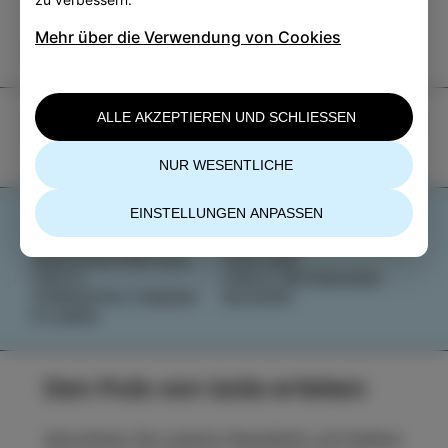
+386 5 640 10 50
Mehr über die Verwendung von Cookies
tic.izola@izola.si
ALLE AKZEPTIEREN UND SCHLIESSEN
NUR WESENTLICHE
EINSTELLUNGEN ANPASSEN
AKTIVITÄTEN
NACHRICHTEN
GESCHMÄCKER
ÜBER UNS
GESCHICHTEN AUS
IZOLANA
IZOLA
IZOLA ENTDECKEN
VERANSTALTUNGEN
BUCHEN
PLANEN
Den Puls von Izola erleben
Abonnieren Sie unseren Newsletter und bleiben