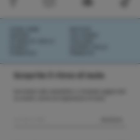
COSA FARE
NOTIZIE
SAPORI
CHI SIAMO
STORIE DI ISOLA
IZOLANA
EVENTI
SCOPRI IZOLA
PIANIFICA
PRENOTA
Scoprite il ritmo di Isola
Iscrivetevi alla newsletter e rimanete aggiornati
su eventi, storie ed esperienze di Isola.
MANDA