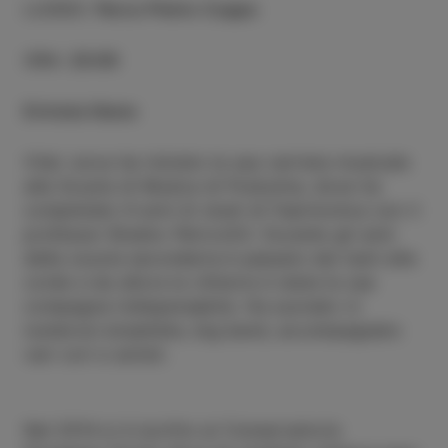
LUOGO
:
Parco Pietro Coppo
ORA
:
20:00
Entrata libera
Vital Jurca ha iniziato la sua carriera musicale
alla Scuola di Musica di Postumia, dove ha
completato 6 anni di studi di fisarmonica con il
professor Branko Petrovčič. Durante gli anni
della scuola secondaria è passato dai tasti alle
corde e da allora la chitarra è stata la sua
compagna indispensabile. Ha suonato in
numerosi ensemble, big band, accompagnato
vari cori e solisti.
Nel 2014 si è iscritto al Conservatorio