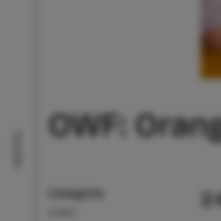
OWF: Orang
Cosa fare
Categoria
2
EVENTI