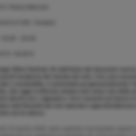
GO
:
Piazza Manzioli
ANIZZATORE
:
Vinadria
:
14:00 - 20:30
RATA
:
50,00 €
nge Wine Festival, fin dall’inizio del decennio scorso
recenti tendenze del mondo del vino. Con una cresce
rale e sostenibile, è aumentato progressivamente l
hia, che oggi si afferma sempre più come una delle pri
tri diretti con i vignaioli e i loro racconti sul lavoro 
tatori alla filosofia dei vini naturali e approfondisc
nia con la natura.
rdì 24 aprile 2026, Isola ospiterà nuovamente questo 
cipazione di vignaioli provenienti da tutta Europa e o