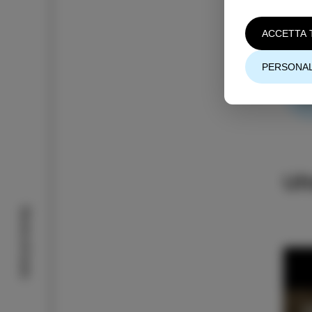
A
ACCETTA 
PERSONAL
A
S
Ul
Storie di Isola