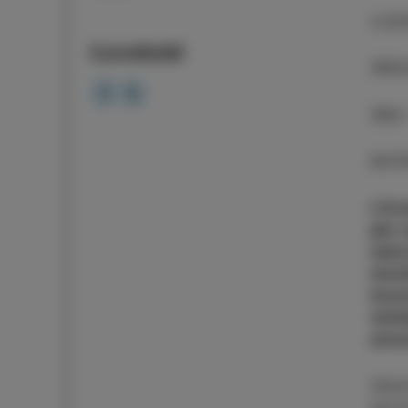
LUO
Condividi
ORG
ORA
ENT
L’Ora
più 
natu
nicc
incon
visi
armo
Vene
parte