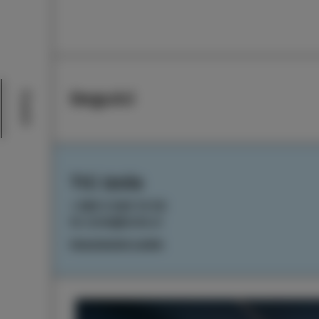
Seguici
Eventi
TIC Izola
+386 5 640 10 50
tic.izola@izola.si
Impostazioni cookie