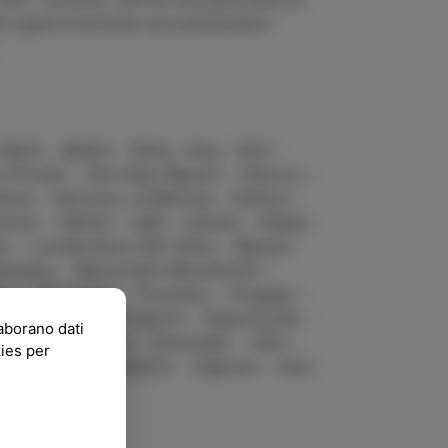
ioni gastronomiche accuratamente
atič - Blažič - Bretz Jörg - Brič -
o Prinčič - Die Hopi Bauern - Dikovic -
úria - Fattoria La Maliosa - Fedora -
tve - Hektár - Ipša - Istenič - Kabaj -
nus - Londaridze's Bio Wine - Manavi
linetto - Monschein Bioweinhof -
n - Paraschos - Prameny - Pregeljc -
vila - Rojac - Roxanich - Sassotondo -
laborano dati
- Svetlik - Ščurek - Šumenjak - UOU -
kies per
 Vinařství Tomáš Režný - Zagreus - Zaro