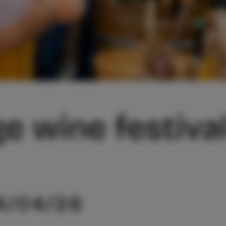
e wine festiva
4/04/26