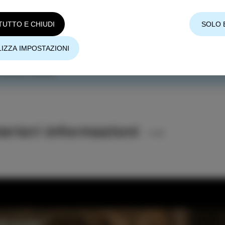
CQUISTA I TUOI BIGLIETTI QUI
TUTTO E CHIUDI
SOLO 
IZZA IMPOSTAZIONI
SCOLTATE IL PODCAST SUSSURRI DI ISOLA DALL’OR
CORSO ANNO.
teriori informazioni