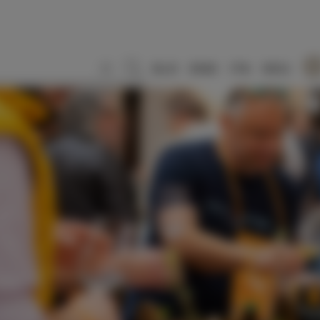
SLO
ENG
ITA
DEU