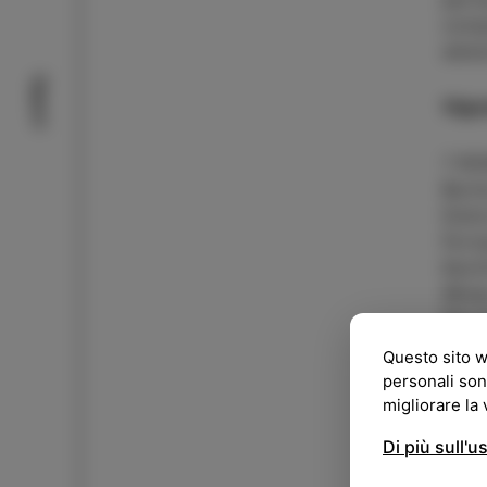
comp
selez
Sapori
Vigna
7 RO
Burma
Dobr
Forna
Kavči
Wine
Mont
Prus
Questo sito w
Schi
personali son
Ussai
migliorare la
Di più sull'u