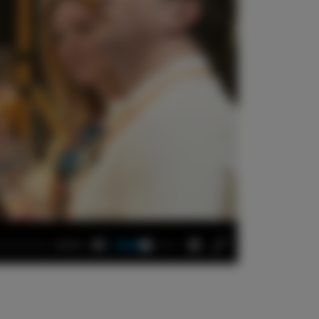
00:43
Mute
Settings
Enter
fullscreen