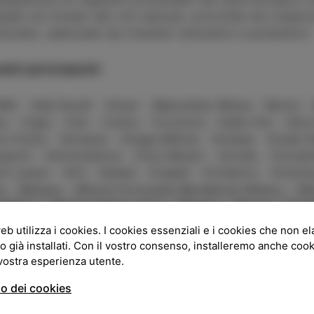
leta sul mondo dei vini naturali, arricchita da creaz
ionate, realizzate da rinomati ristoratori e produttori.
ioli partecipanti:
WS - Aleš Kovář - Altum - Babunidze Wines - Bartol - B
 - Cigoj - Clai - Cultus - Coronica - Dalle Ore - Dari
a Vinice - Donatus - Draga-Miklus - Eclipse - Etyeki K
zarič - Ghvinobistve - Gios Marani - Gordia - Gvinobis
č Lenart - Klin - Kobatl - Krapež - Kristalvin - Kristi
s - Mansus - Milovín & Zuzana Barnáková Winery - Mo
eMoro - Montis & Eko Laura - Murenc - Muzze - Norbi
 - Ražman - Reia - Reja Anej - Renčel - Rodica - Rogo
eb utilizza i cookies. I cookies essenziali e i cookies che non e
efer Uwe - Shatiri - Sister's Wine - Slamič - Slavček 
o già installati. Con il vostro consenso, installeremo anche coo
 - Valleris - Vinařství Měřínský - Vinařství Špetici -
 vostra esperienza utente.
so dei cookies