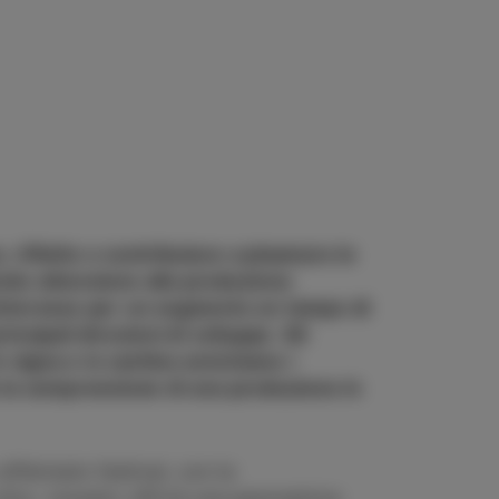
, riflette e contribuisce a plasmare le
nte attenzione alla produzione
’interesse per un segmento un tempo di
ncipali direzioni di sviluppo. Gli
in vigna e in cantina avvicinano i
ono la comprensione di una produzione in
affermato festival, con la
ltre. L’evento offrirà una panoramica