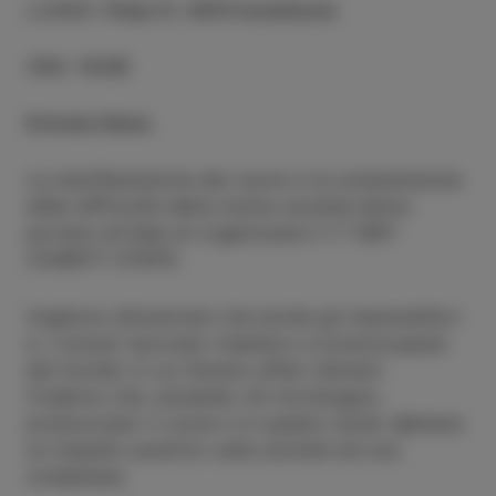
LUOGO
:
Polje 21, 6310 Izola/Isola
ORA
:
10:00
Entrata libera
La manifestazione del cuore e la comprensione
delle difficoltà della nostra società hanno
portato all'idea di organizzare il 1° SWY
CHARITY STEPS.
Vogliono dimostrare che anche gli imprenditori
e i comuni lavorano insieme e si preoccupano
del mondo in cui faremo affari domani.
Credono che, aiutando chi ha bisogno,
promuovano il cuore e in questo modo abbiano
un impatto positivo sulla società nel suo
complesso.