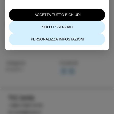
Organiazzatore: SWY brand
ACCETTA TUTTO E CHIUDI
Ulteriori informazioni
SOLO ESSENZIALI
PERSONALIZZA IMPOSTAZIONI
Categoria
Condividi
EVENTI
TIC Izola
+386 5 640 10 50
tic.izola@izola.si