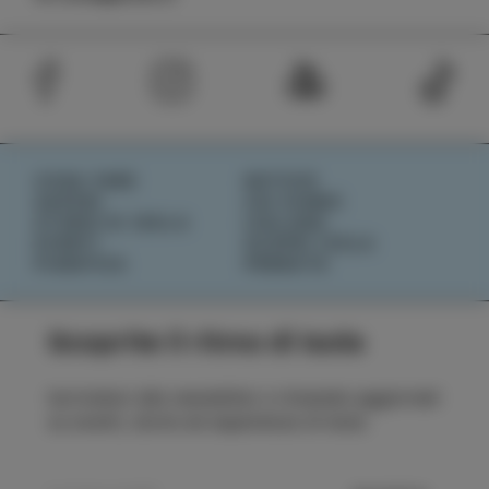
COSA FARE
NOTIZIE
SAPORI
CHI SIAMO
STORIE DI ISOLA
IZOLANA
EVENTI
SCOPRI IZOLA
PIANIFICA
PRENOTA
Scoprite il ritmo di Isola
Iscrivetevi alla newsletter e rimanete aggiornati
su eventi, storie ed esperienze di Isola.