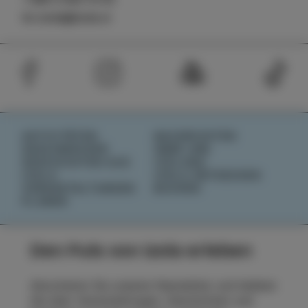
tic.izola@izola.si
AKTIVITÄTEN
NACHRICHTEN
GESCHMÄCKER
ÜBER UNS
GESCHICHTEN AUS
IZOLANA
IZOLA
IZOLA ENTDECKEN
VERANSTALTUNGEN
BUCHEN
PLANEN
Den Puls von Izola erleben
Abonnieren Sie unseren Newsletter und bleiben
Sie über Veranstaltungen, Geschichten und