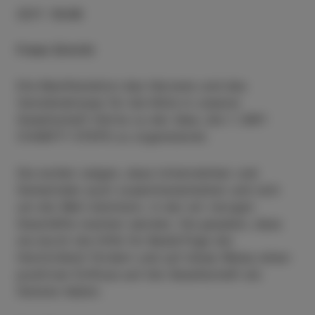
ZEIT
:
10:00
Freier Eintritt
Die Manifestation des Herzens und des
Verständnisses für die Nöte in unserer
Gesellschaft führte zu der Idee, die 1. SWY
CHARITY STEPS zu organisieren.
Sie wollen zeigen, dass Unternehmer und
Gemeinden auch zusammenarbeiten und sich
um die Welt kümmern, in der wir morgen
Geschäfte machen werden. Sie glauben, dass
sie durch die Hilfe für Bedürftige die
Herzlichkeit fördern und auf diese Weise einen
positiven Einfluss auf die Gesellschaft als
Ganzes haben.