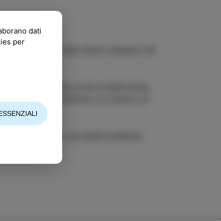
laborano dati
kies per
dell’Adriatico è nella stessa categoria del
ri protagonisti della cucina mediterranea.
 con un tocco di tradizione e un pizzico di
ESSENZIALI
toranti e scegli il tuo piatto preferito!