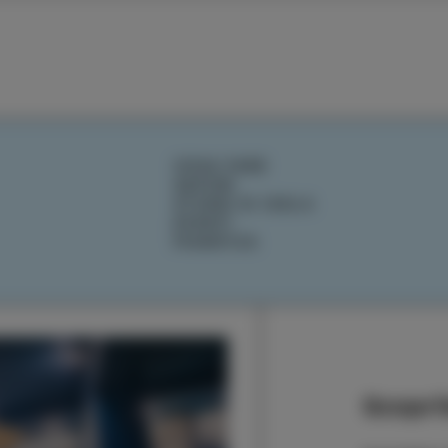
COSA FARE
SAPORI
STORIE DI ISOLA
EVENTI
PIANIFICA
Scoprit