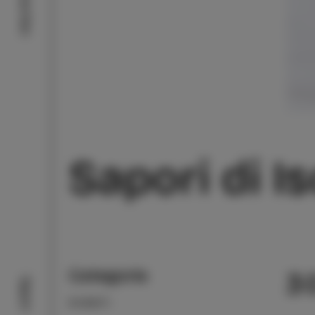
Cosa fare
Sapori di I
Categoria
3
Sapori
EVENTI