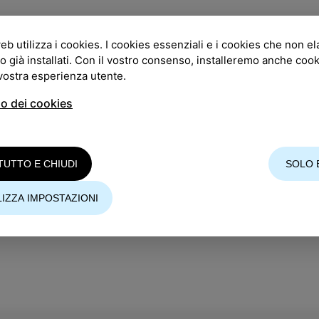
eb utilizza i cookies. I cookies essenziali e i cookies che non e
o già installati. Con il vostro consenso, installeremo anche coo
ari sono senza dubbio i cefalopodi più gustosi. Il calamaro 
 vostra esperienza utente.
 bianco di prima classe.
so dei cookies
’anno a Isola si svolgeranno le
Giornate dei calamari
– i ve
toranti di Isola vi vizieranno con deliziosi piatti di calamari
nità.
TUTTO E CHIUDI
SOLO 
rà qualcosa per ogni gusto.
Consulta il MENU degli nostri ris
IZZA IMPOSTAZIONI