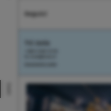
Seguici
TIC Izola
+386 5 640 10 50
tic.izola@izola.si
Impostazioni cookie
Eventi