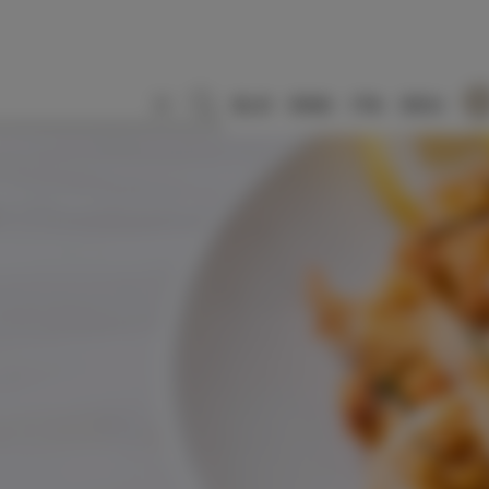
SLO
ENG
ITA
DEU