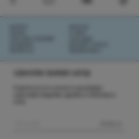
DOŽIVI
NOVICE
OKUSI
O NAS
IZOLSKE ZGODBE
IZOLANA
DOGODKI
RAZIŠČI IZOLO
NAČRTUJ
REZERVIRAJ
Ujemite izolski utrip
Prijavite se na e-novice in spremljajte
najnovejše dogodke, zgodbe in doživetja iz
Izole.
POŠLJI