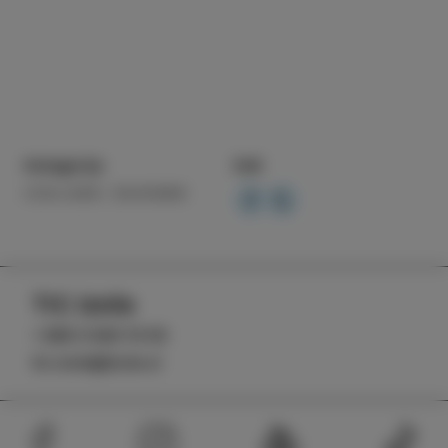
Kategorija
Deli
IZOLSKE ZGODBE
TIC Izola
+386 5 640 10 50
tic.izola@izola.si