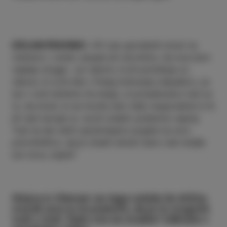
IZOLANI PRAVIMO:
»Pri nas uporabnih stvari ne
mečemo v smeti, ampak jim dovolimo, da svoj dom
najdejo drugje – pri nekom, ki jih potrebuje oz.
nekom, ki si jih želi.« Poleg ločevanja odpadkov, za
kar v Izoli skrbimo že dolgo, si prizadevamo tudi za
to, da stvari, ki se morda nam zdijo neuporabne in bi
jih radi zavrgli oz. se jih znebili, podarimo naprej.
Tudi na tak način spreminjamo pogled na noro
potrošništvo, saj je včasih izbrati staro celo boljše
kot novo, kajne?
Mojca in Klemen se tega načela že držita;
morali smo ju le podučiti, da je to mogoče
tudi v Izoli. Kako sta se znašla? Odkrijte v