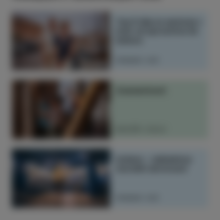
Top 5 idej za seniorje v
Izoli: od sprostitve do
kulture
PREBERI VEČ
Znamenitosti
RAZIŠČI IZOLO
Izolana – zakladnica
morskih skrivnosti
PREBERI VEČ