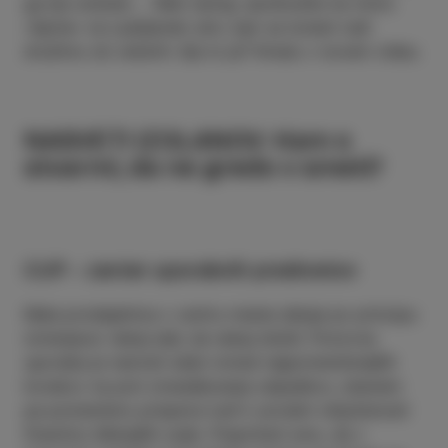
ga kje srečate … Mali namig: sprehodite se mimo
»špine« na Ljubljanski ulici, kjer se Izolani radi
družimo ob večerih. Kje to je? Kmalu v novem videu.
NASVETI IZOLANOV: Kam s
stvarmi, da ne gredo v smeti?
CUP – center uporabnih predmetov
Mala prodajalnica v centru mesta deluje po principu
izmenjave: nekaj daš, da nekaj dobiš. Ponovna
uporaba je namreč eden izmed najpomembnejših
korakov na poti zmanjševanja odpadkov, obenem
pa pomembno prispeva tudi k socialni vključenosti
finančno šibkejših oseb. Prepričani smo, da v