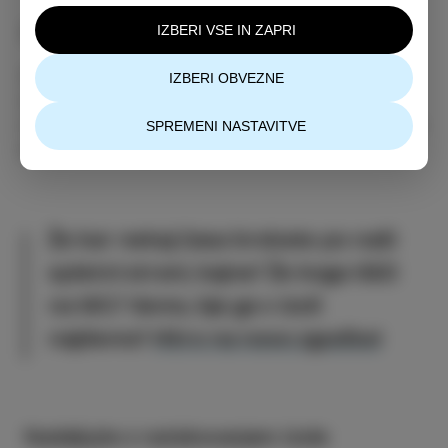
Zabojniki za oblačila
IZBERI VSE IN ZAPRI
Ste peš in se domov želite vrniti lažji? Brisače ali
IZBERI OBVEZNE
debele puloverje lahko zavržete v enega od
zabojnikov za odrabljena oblačila. Teh v mestu in na
SPREMENI NASTAVITVE
podeželju naštejemo kar 10.
Že kar nekaj časa brskate po naši
spletni strani, kajne? Že koga tišči
na WC? Vemo, kje ga v Izoli
najdemo?
Hitro na novo zgodbo!
Nadaljujte z raziskovanjem Izole