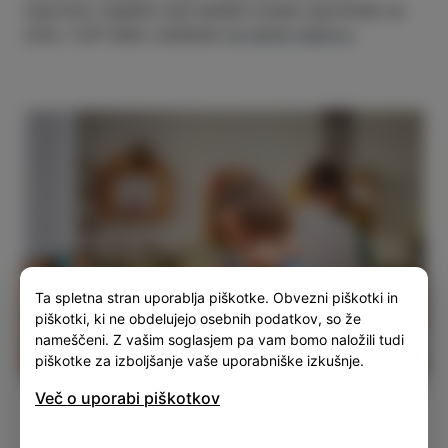
trgovinici najdete tudi kakšen krasen spominek na
Izolo. CUP lahko obiščete
na temle naslovu
.
Ta spletna stran uporablja piškotke. Obvezni piškotki in
piškotki, ki ne obdelujejo osebnih podatkov, so že
nameščeni. Z vašim soglasjem pa vam bomo naložili tudi
piškotke za izboljšanje vaše uporabniške izkušnje.
Več o uporabi piškotkov