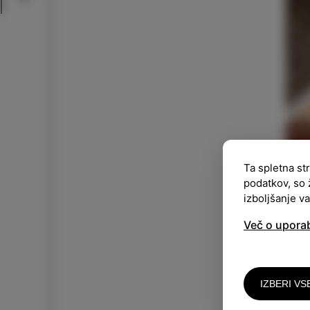
Ta spletna st
podatkov, so 
izboljšanje v
Več o upora
IZBERI VS