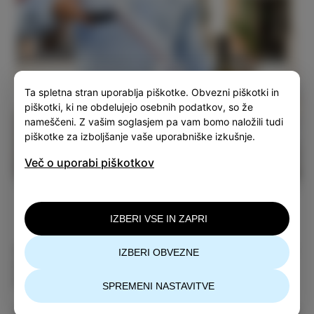
Ta spletna stran uporablja piškotke. Obvezni piškotki in
piškotki, ki ne obdelujejo osebnih podatkov, so že
nameščeni. Z vašim soglasjem pa vam bomo naložili tudi
piškotke za izboljšanje vaše uporabniške izkušnje.
Več o uporabi piškotkov
IZBERI VSE IN ZAPRI
Vrniva se k butičnosti, ki je trenutno trend
IZBERI OBVEZNE
na področju turizma, ali je po Vašem
mnenju Izola butična destinacija?
SPREMENI NASTAVITVE
Mislim, da Izola teži k temu, da je butična destinacija