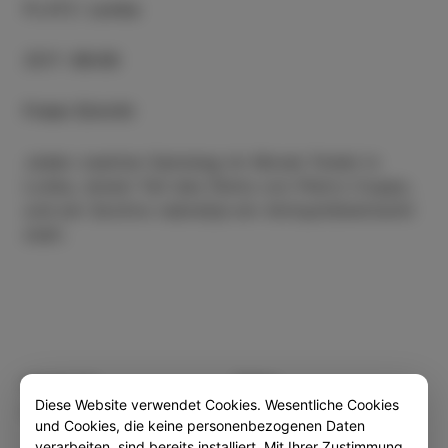
PLATZ
:
Lonka
ZEIT
:
09:00
Freier Eintritt
Jeden zweiten Samstag im Monat findet in
Lonka, einem Teil des Parks von Pietro Coppo,
und am Sončno nabrežje ein Antiquitätenmarkt
statt.
Kategorie
Teilen
Diese Website verwendet Cookies. Wesentliche Cookies
VERANSTALTUNGEN
und Cookies, die keine personenbezogenen Daten
verarbeiten, sind bereits installiert. Mit Ihrer Zustimmung