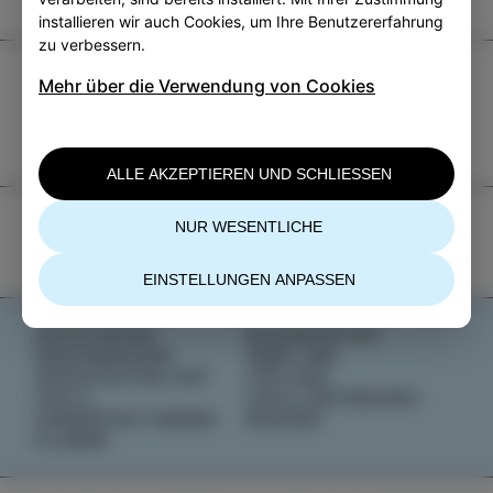
installieren wir auch Cookies, um Ihre Benutzererfahrung
zu verbessern.
TIC Izola
Mehr über die Verwendung von Cookies
+386 5 640 10 50
tic.izola@izola.si
ALLE AKZEPTIEREN UND SCHLIESSEN
NUR WESENTLICHE
EINSTELLUNGEN ANPASSEN
AKTIVITÄTEN
NACHRICHTEN
GESCHMÄCKER
ÜBER UNS
GESCHICHTEN AUS
IZOLANA
IZOLA
IZOLA ENTDECKEN
VERANSTALTUNGEN
BUCHEN
PLANEN