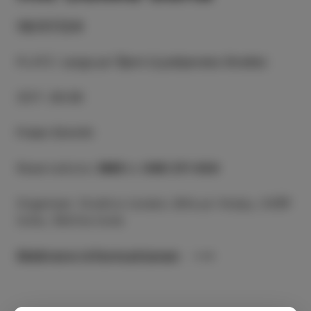
18/07/24
PLATZ
:
Largo pri Špini (Ljubljanska Straße)
ZEIT
:
20:30
Freier Eintritt
Reservations:
SMS
to
040 211 434
Organiser: Društvo Izolani, Bife pri Kralju, CKŠP
Izola, Občina Izola
Mehrere informationen