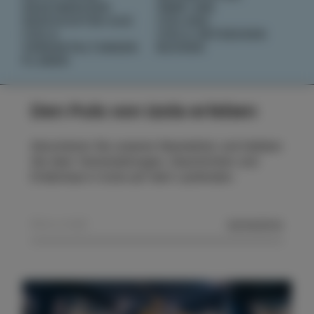
GESCHMÄCKER
ÜBER UNS
GESCHICHTEN AUS
IZOLANA
IZOLA
IZOLA ENTDECKEN
VERANSTALTUNGEN
BUCHEN
PLANEN
Den Puls von Izola erleben
Abonnieren Sie unseren Newsletter und bleiben
Sie über Veranstaltungen, Geschichten und
Erlebnisse in Izola auf dem Laufenden.
SENDEN