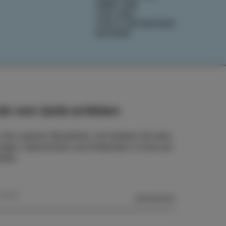
ÜBER UNS
IZOLANA
IZOLA ENTDECKEN
BUCHEN
ls von Izola erleben
 Sie unseren Newsletter und bleiben Sie über
ngen, Geschichten und Erlebnisse in Izola auf
nden.
SENDEN