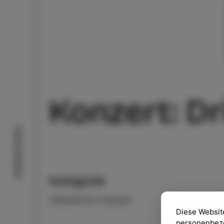
Konzert: Dr
Geschmäcker
Kategorie
VERANSTALTUNGEN
Diese Websit
personenbezog