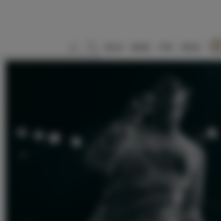
SLO
ENG
ITA
DEU