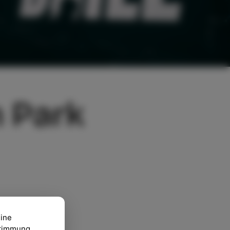
m Park
eine
ustimmung