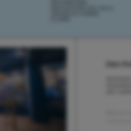
GESCHMÄCKER
GESCHICHTEN AUS IZOLA
VERANSTALTUNGEN
PLANEN
Den Pu
Abonnieren
Veranstaltu
dem Laufe