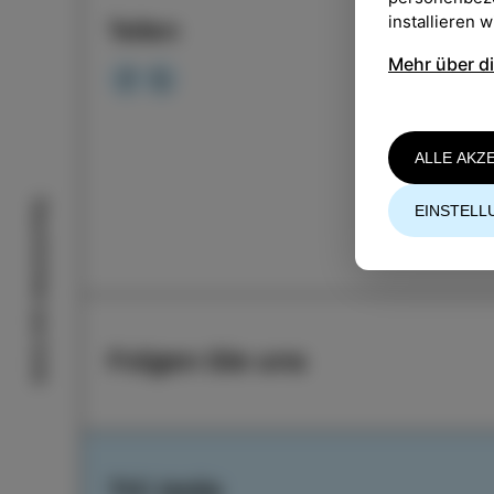
installieren 
Teilen
Mehr über d
ALLE AKZ
Geschichten aus Izola
EINSTELL
Folgen Sie uns
TIC Izola