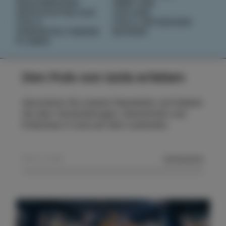
GESCHMÄCKER
ÜBER UNS
GESCHICHTEN AUS
IZOLANA
IZOLA
IZOLA ENTDECKEN
VERANSTALTUNGEN
BUCHEN
PLANEN
Den Puls von Izola erleben
Abonnieren Sie unseren Newsletter und bleiben
Sie über Veranstaltungen, Geschichten und
Erlebnisse in Izola auf dem Laufenden.
SENDEN