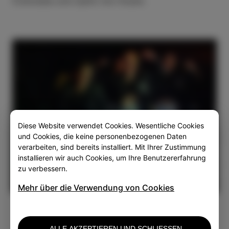
Čokolada und Ujemi me freuen.
Diese Website verwendet Cookies. Wesentliche Cookies
und Cookies, die keine personenbezogenen Daten
verarbeiten, sind bereits installiert. Mit Ihrer Zustimmung
installieren wir auch Cookies, um Ihre Benutzererfahrung
zu verbessern.
04:18
Mehr über die Verwendung von Cookies
Play
Mute
Settings
Enter
fullsc
ALLE AKZEPTIEREN UND SCHLIESSEN