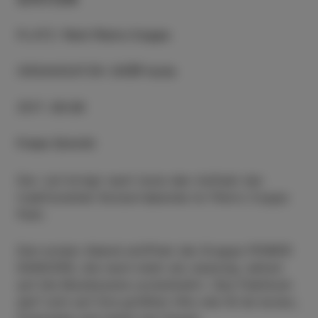
PLATZ
:
Park Pietro Coppo
ORGANISATOR
:
CKŠP Izola
ZEIT
:
20:30
Freier Eintritt
Der Juli bringt nach Izola den Auftakt der
traditionellen Konzertabende im Pietro Coppo
Park.
Den ersten Abend eröffnet die Gruppe POWER
DANCERS, die nach mehr als zwanzig Jahren
auf die Musikszene zurückkehrt. Das Publikum
darf sich auf ihre größten Hits wie Ni še konec,