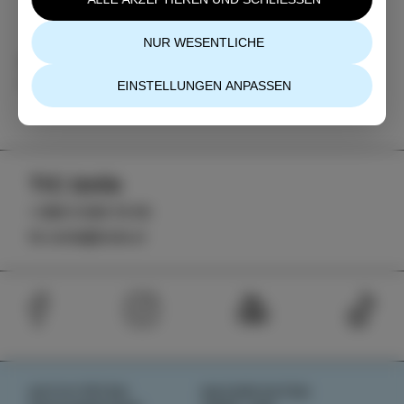
NUR WESENTLICHE
Kategorie
Teilen
VERANSTALTUNGEN
EINSTELLUNGEN ANPASSEN
TIC Izola
+386 5 640 10 50
tic.izola@izola.si
AKTIVITÄTEN
NACHRICHTEN