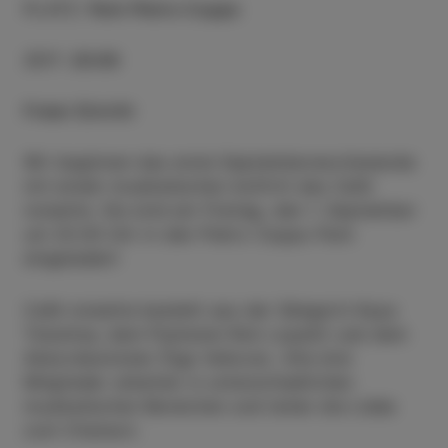
PLATZ
:
Park Pietro Coppo
ZEIT
:
20:00
Freier Eintritt
Wir beginnen das erste Septemberwochenende
mit einem musikalischen Auftritt des Café
noisette. Sie sind am Freitag, den 1. September
um 20.00 Uhr in den Pietro Coppo Park
eingeladen!
Café noisette besteht aus der Sängerin Kaya
Tokuhisa, dem Pianisten Rok Lopatič und dem
Akkordeonisten Žiga Vehovec. Alle drei
Mitglieder arbeiten in unterschiedlichen
musikalischen Bereichen und teilen die Liebe
zum Chanson.