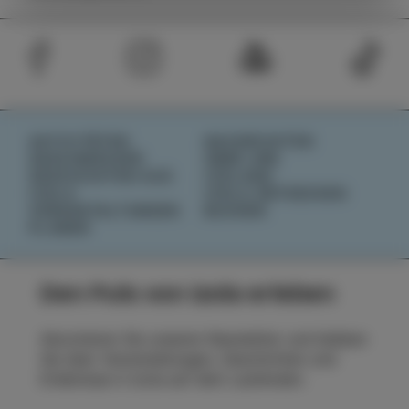
AKTIVITÄTEN
NACHRICHTEN
GESCHMÄCKER
ÜBER UNS
GESCHICHTEN AUS
IZOLANA
IZOLA
IZOLA ENTDECKEN
VERANSTALTUNGEN
BUCHEN
PLANEN
Den Puls von Izola erleben
Abonnieren Sie unseren Newsletter und bleiben
Sie über Veranstaltungen, Geschichten und
Erlebnisse in Izola auf dem Laufenden.