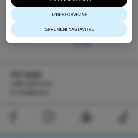
IZBERI OBVEZNE
SPREMENI NASTAVITVE
Kategorija
Deli
DOGODKI
TIC Izola
+386 5 640 10 50
tic.izola@izola.si