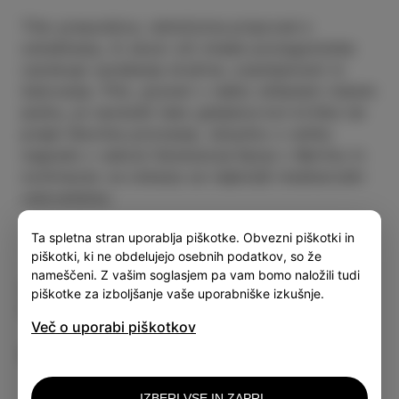
Tiho presunljiva, rahločutna pripoved o
odraščanju, ki skozi oči mlade protagonistke
raziskuje vprašanja družine, osamljenosti in
žalovanja. Film, posnet v redko slišanem irskem
jeziku, je navdušil tako gledalce kot kritike ter
prejel številna priznanja, vključno z veliko
nagrado v sekciji Generacija Kplus v Berlinu in
nominacijo za oskarja za najboljši mednarodni
celovečerec.
Ta spletna stran uporablja piškotke. Obvezni piškotki in
piškotki, ki ne obdelujejo osebnih podatkov, so že
nameščeni. Z vašim soglasjem pa vam bomo naložili tudi
Vstopnina: 5 €
piškotke za izboljšanje vaše uporabniške izkušnje.
Člani kluba: 4€
Več o uporabi piškotkov
Več informacij
IZBERI VSE IN ZAPRI