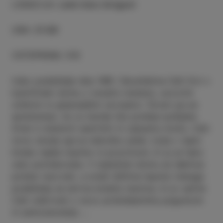
LOKACIJA
:
Letni kino Arrigoni
URA
:
21:00
VSTOPNINA
:
5 €
Irsko podeželje leta 1981. Devetletna Cáit živi v
kaotičnem domu z nosečo materjo, surovim
očetom in glasnejšimi sorojenci. Stvari pa se
spremenijo, ko jo starša čez poletje pošljeta
živet k materini sestrični in njenemu možu. Cáit
novo okolje sprva nekoliko plaši, toda v njem
kmalu najde toplino in pozornost, ki ju je tako
zelo potrebovala. V ljubečem domu se deklica
počasi razcveti, a sredi idilične lepote irskega
podeželja se skriva boleča resnica, ki jo začne
Cáit odkrivati z novo pridobljenima pogumom
in samozavestjo …