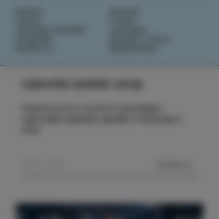
DOŽIVI
NOVICE
OKUSI
O NAS
IZOLSKE ZGODBE
IZOLANA
DOGODKI
RAZIŠČI IZOLO
NAČRTUJ
REZERVIRAJ
Ujemite izolski utrip
Prijavite se na e-novice in spremljajte
najnovejše dogodke, zgodbe in doživetja iz
Izole.
POŠLJI