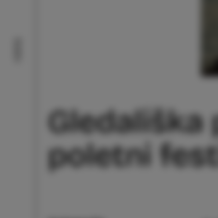
Doživi
Gledališka 
poletni fest