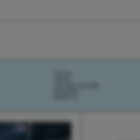
DOŽIVI
OKUSI
IZOLSKE ZGODBE
DOGODKI
NAČRTUJ