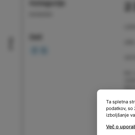
Kategorija
2
DOGODKI
LOK
Deli
Okusi
URA
VST
Kot 
oseb
leto
dogo
Ta spletna st
liko
podatkov, so 
nemo
izboljšanje v
Veli
Več o upora
splo