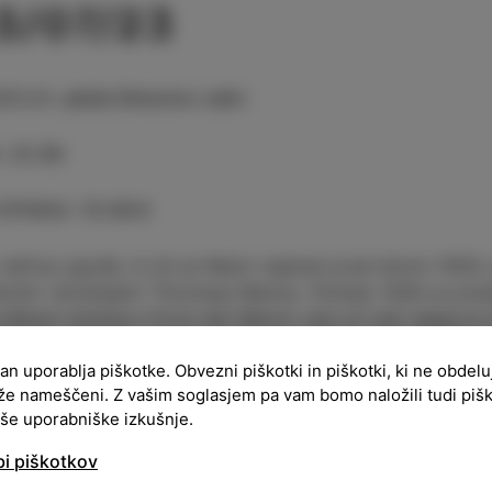
3/07/23
ACIJA
:
plaža Simonov zaliv
:
21:30
OPNINA
:
15.00 €
večina zgodb, ki jih je Mann napisal pred letom 1930,
nimi izkušnjami Thomasa Manna. Poletje 1926 je pisate
viškem mestecu Forte dei Marmi, kjer je tudi njegova 
dkov. Novela je napisana v prvi osebi, zato Thomas
ran uporablja piškotke. Obvezni piškotki in piškotki, ki ne obdel
v zgodbe. Ta se dogaja v izmišljenem italijanskem o
že nameščeni. Z vašim soglasjem pa vam bomo naložili tudi piš
čno opazuje, kako se njihove počitnice obračajo v n
aše uporabniške izkušnje.
ka zgodovina se sicer zrcali v malih, navidezno nepom
bi piškotkov
šnega, neotipljivega nelagodja, se zgodi umor Čarodeja