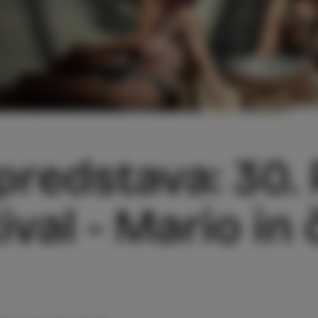
predstava: 30.
ival - Mario in