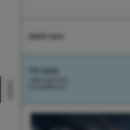
Sledi nam
TIC Izola
+386 5 640 10 50
Dogodki
tic.izola@izola.si