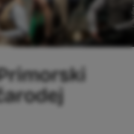
 Primorski
 čarodej