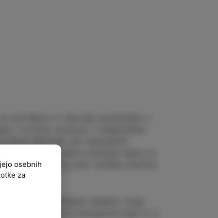
 je tudi Mario in čarodej navdahnjen z
lj z družino preživel v italijanskem
družina doživela več neprijetnih
 Mann s svojo družino postane eden od
ujejo osebnih
bmorskem mestecu, kjer nemška družina
kotke za
epravo smer.
embnih in vsakdanjih detajlih. Sredi
, ki je s hipnozo manipuliral ljudi in iz