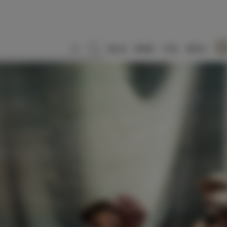
SLO
ENG
ITA
DEU