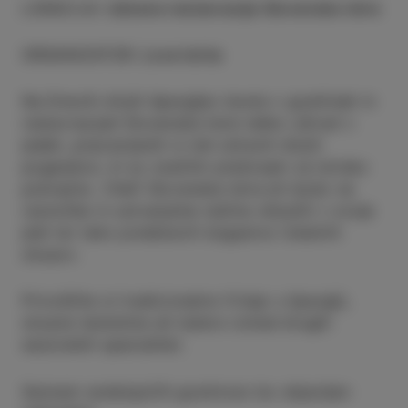
LOKACIJA
:
Izbrane restavracije Slovenske Istre
ORGANIZATOR
:
Love Istria
Na Dnevih divjih špargljev boste v gostilnah in
restavracijah Slovenske Istre lahko uživali v
jedeh, pripravljenih iz teh zdravih divjih
poganjkov, ki so značilni predvsem za istrsko
pokrajino. Chefi Slovenske Istre jih bodo na
raznolike in ustvarjalne načine vključili v svoje
jedi ter tako predstavili bogastvo lokalnih
okusov.
Privoščite si tradicionalno fritajo s šparglji,
okusne testenine ali katero izmed drugih
sezonskih specialitet.
Seznam sodelujočih gostincev bo objavljen