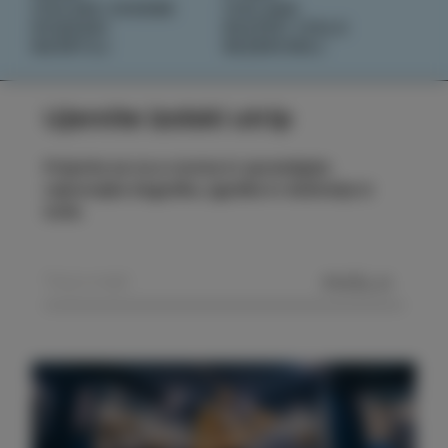
IZOLSKE ZGODBE
IZOLANA
DOGODKI
RAZIŠČI IZOLO
NAČRTUJ
REZERVIRAJ
Ujemite izolski utrip
Prijavite se na e-novice in spremljajte
najnovejše dogodke, zgodbe in doživetja iz
Izole.
POŠLJI