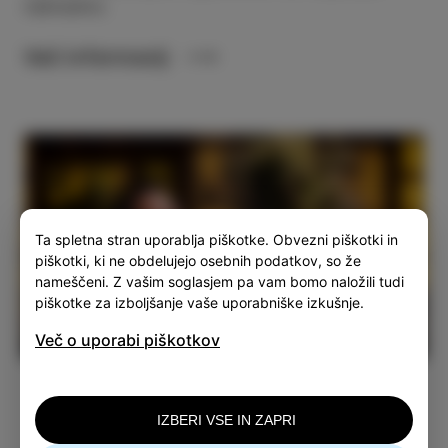
naknadno.
Več informacij
Ta spletna stran uporablja piškotke. Obvezni piškotki in
piškotki, ki ne obdelujejo osebnih podatkov, so že
nameščeni. Z vašim soglasjem pa vam bomo naložili tudi
piškotke za izboljšanje vaše uporabniške izkušnje.
00:58
Več o uporabi piškotkov
Play
Mute
Settings
Enter
fullsc
IZBERI VSE IN ZAPRI