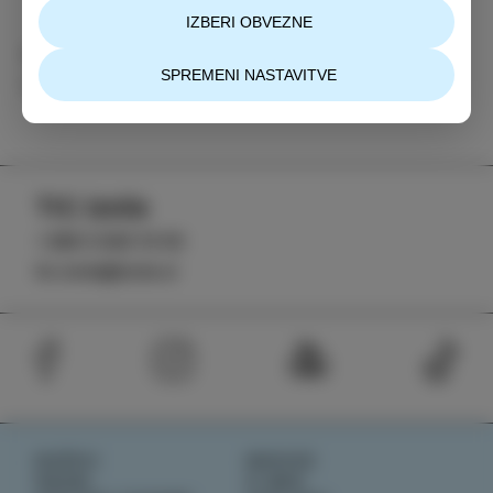
IZBERI OBVEZNE
Kategorija
Deli
SPREMENI NASTAVITVE
DOGODKI
TIC Izola
+386 5 640 10 50
tic.izola@izola.si
DOŽIVI
NOVICE
OKUSI
O NAS