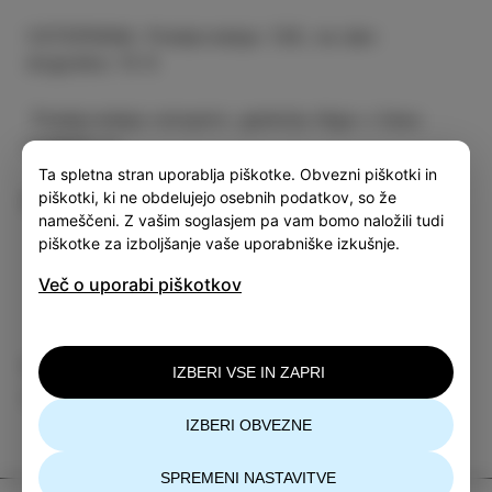
VSTOPNINA: Predprodaja: 12€, na dan
dogodka: 15 €
Predprodaja vstopnic: galerija Alga v času
uradnih ur.
Ta spletna stran uporablja piškotke. Obvezni piškotki in
piškotki, ki ne obdelujejo osebnih podatkov, so že
Organizator dogodka: CKŠP Izola
nameščeni. Z vašim soglasjem pa vam bomo naložili tudi
piškotke za izboljšanje vaše uporabniške izkušnje.
Več o uporabi piškotkov
Kategorija
Deli
IZBERI VSE IN ZAPRI
DOGODKI
IZBERI OBVEZNE
SPREMENI NASTAVITVE